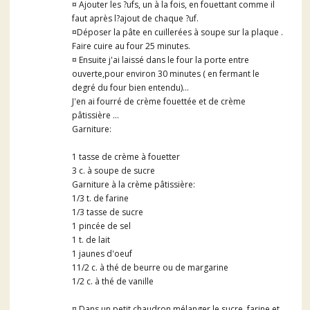
¤ Ajouter les ?ufs, un à la fois, en fouettant comme il
faut après l?ajout de chaque ?uf.
¤Déposer la pâte en cuillerées à soupe sur la plaque .
Faire cuire au four 25 minutes.
¤ Ensuite j'ai laissé dans le four la porte entre
ouverte,pour environ 30 minutes ( en fermant le
degré du four bien entendu)...
J'en ai fourré de crème fouettée et de crème
pâtissière ...
Garniture:
1 tasse de crème à fouetter
3 c. à soupe de sucre
Garniture à la crème pâtissière:
1/3 t. de farine
1/3 tasse de sucre
1 pincée de sel
1 t. de lait
1 jaunes d'oeuf
11/2 c. à thé de beurre ou de margarine
1/2 c. à thé de vanille
¤ Dans un petit chaudron mélanger le sucre, farine et