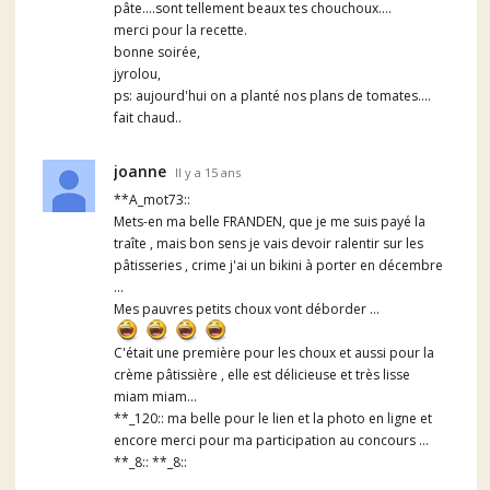
pâte....sont tellement beaux tes chouchoux....
merci pour la recette.
bonne soirée,
jyrolou,
ps: aujourd'hui on a planté nos plans de tomates....
fait chaud..
joanne
Il y a 15 ans
**A_mot73::
Mets-en ma belle FRANDEN, que je me suis payé la
traîte , mais bon sens je vais devoir ralentir sur les
pâtisseries , crime j'ai un bikini à porter en décembre
...
Mes pauvres petits choux vont déborder ...
C'était une première pour les choux et aussi pour la
crème pâtissière , elle est délicieuse et très lisse
miam miam...
**_120:: ma belle pour le lien et la photo en ligne et
encore merci pour ma participation au concours ...
**_8:: **_8::