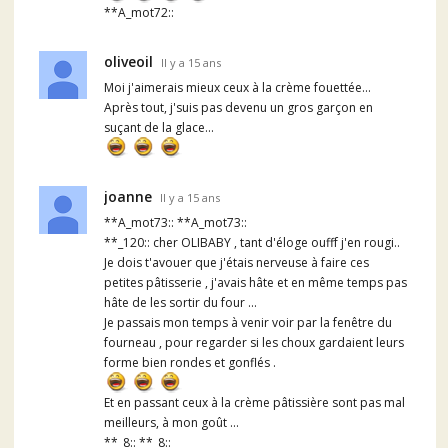
**A_mot72::
oliveoil
Il y a 15 ans
Moi j'aimerais mieux ceux à la crème fouettée...
Après tout, j'suis pas devenu un gros garçon en
suçant de la glace...
joanne
Il y a 15 ans
**A_mot73:: **A_mot73::
**_120:: cher OLIBABY , tant d'éloge oufff j'en rougi..
Je dois t'avouer que j'étais nerveuse à faire ces
petites pâtisserie , j'avais hâte et en même temps pas
hâte de les sortir du four ...
Je passais mon temps à venir voir par la fenêtre du
fourneau , pour regarder si les choux gardaient leurs
forme bien rondes et gonflés .
Et en passant ceux à la crème pâtissière sont pas mal
meilleurs, à mon goût ...
**_8:: **_8::