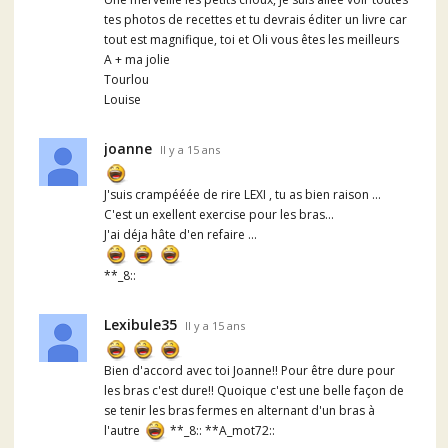
tes photos de recettes et tu devrais éditer un livre car
tout est magnifique, toi et Oli vous êtes les meilleurs
A + ma jolie
Tourlou
Louise
joanne
Il y a 15 ans
J'suis crampééée de rire LEXI , tu as bien raison ...
C'est un exellent exercise pour les bras...
J'ai déja hâte d'en refaire ...
**_8::
Lexibule35
Il y a 15 ans
Bien d'accord avec toi Joanne!! Pour être dure pour
les bras c'est dure!! Quoique c'est une belle façon de
se tenir les bras fermes en alternant d'un bras à
l'autre
**_8:: **A_mot72::