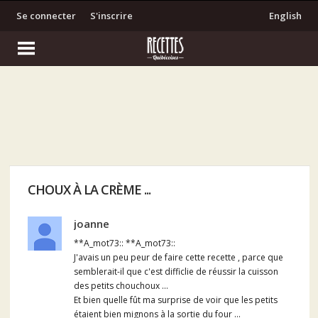
Se connecter
S'inscrire
English
CHOUX À LA CRÈME ...
joanne
**A_mot73:: **A_mot73::
J'avais un peu peur de faire cette recette , parce que
semblerait-il que c'est difficlie de réussir la cuisson
des petits chouchoux ...
Et bien quelle fût ma surprise de voir que les petits
étaient bien mignons à la sortie du four ...