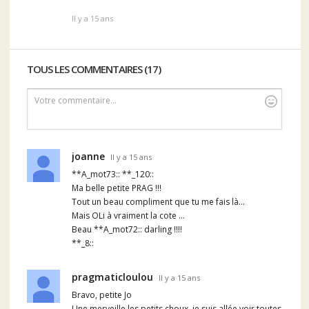
Il y a 15 ans
TOUS LES COMMENTAIRES (17)
Votre commentaire...
joanne
Il y a 15 ans
**A_mot73:: **_120::
Ma belle petite PRAG !!!
Tout un beau compliment que tu me fais là...
Mais OLi à vraiment la cote ...
Beau **A_mot72:: darling !!!!
**_8::
pragmaticloulou
Il y a 15 ans
Bravo, petite Jo
Une merveille les petits choux, je suis allée voir toutes