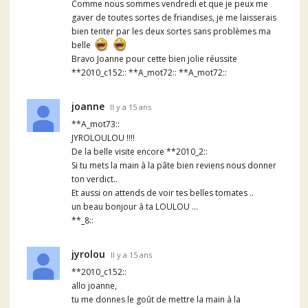
Comme nous sommes vendredi et que je peux me
gaver de toutes sortes de friandises, je me laisserais
bien tenter par les deux sortes sans problèmes ma
belle
Bravo Joanne pour cette bien jolie réussite
**2010_c152:: **A_mot72:: **A_mot72::
joanne
Il y a 15 ans
**A_mot73::
JYROLOULOU !!!!
De la belle visite encore **2010_2::
Si tu mets la main à la pâte bien reviens nous donner
ton verdict..
Et aussi on attends de voir tes belles tomates ..
un beau bonjour à ta LOULOU ...
**_8::
jyrolou
Il y a 15 ans
**2010_c152::
allo joanne,
tu me donnes le goût de mettre la main à la