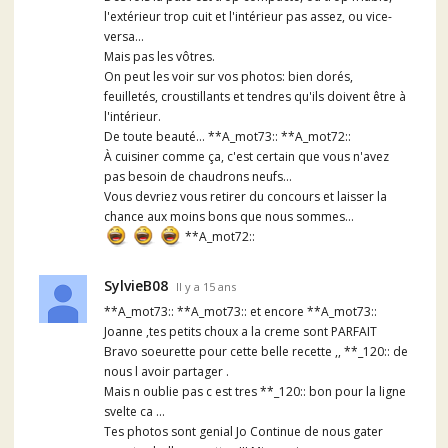
l'extérieur trop cuit et l'intérieur pas assez, ou vice-
versa...
Mais pas les vôtres.
On peut les voir sur vos photos: bien dorés,
feuilletés, croustillants et tendres qu'ils doivent être à
l'intérieur.
De toute beauté... **A_mot73:: **A_mot72::
À cuisiner comme ça, c'est certain que vous n'avez
pas besoin de chaudrons neufs...
Vous devriez vous retirer du concours et laisser la
chance aux moins bons que nous sommes...
**A_mot72::
SylvieB08
Il y a 15 ans
**A_mot73:: **A_mot73:: et encore **A_mot73::
Joanne ,tes petits choux a la creme sont PARFAIT
Bravo soeurette pour cette belle recette ,, **_120:: de
nous l avoir partager .
Mais n oublie pas c est tres **_120:: bon pour la ligne
svelte ca ...
Tes photos sont genial Jo Continue de nous gater