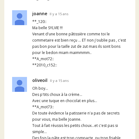
joanne
Il y a 15 ans
**_120::
Ma belle SYLVIE !!!
Venant d'une bonne pâtissière comme toi le
commetaire est bien reçu ... ET non j'oublie pas , c'est
pas bon pour la taille zut de zut mais ils sont bons
pour le bedon miam maimmmm..
**A_mot72::
**2010_c152::
oliveoil
Il y a 15 ans
Oh boy...
Des p'tits choux à la crème...
Avec une tuque en chocolat en plus...
**A_mot73::
De toute évidence la patisserie n'a pas de secrets
pour vous, ma belle Joanne.
Tout à fait réussis les petits choux...et c'est pas si
simple...
Des fois la pâte est trop compacte, ou trop friable,