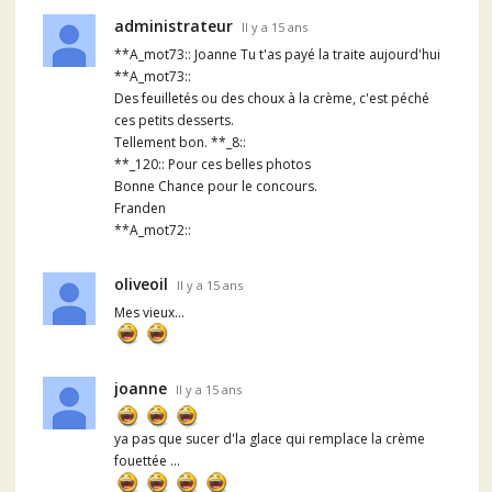
administrateur
Il y a 15 ans
**A_mot73:: Joanne Tu t'as payé la traite aujourd'hui
**A_mot73::
Des feuilletés ou des choux à la crème, c'est péché
ces petits desserts.
Tellement bon. **_8::
**_120:: Pour ces belles photos
Bonne Chance pour le concours.
Franden
**A_mot72::
oliveoil
Il y a 15 ans
Mes vieux...
joanne
Il y a 15 ans
ya pas que sucer d'la glace qui remplace la crème
fouettée ...