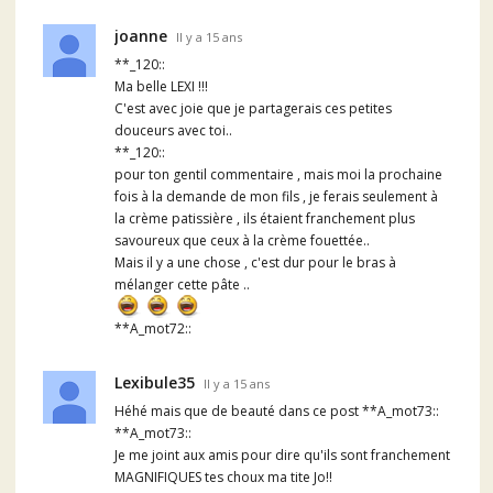
joanne
Il y a 15 ans
**_120::
Ma belle LEXI !!!
C'est avec joie que je partagerais ces petites
douceurs avec toi..
**_120::
pour ton gentil commentaire , mais moi la prochaine
fois à la demande de mon fils , je ferais seulement à
la crème patissière , ils étaient franchement plus
savoureux que ceux à la crème fouettée..
Mais il y a une chose , c'est dur pour le bras à
mélanger cette pâte ..
**A_mot72::
Lexibule35
Il y a 15 ans
Héhé mais que de beauté dans ce post **A_mot73::
**A_mot73::
Je me joint aux amis pour dire qu'ils sont franchement
MAGNIFIQUES tes choux ma tite Jo!!