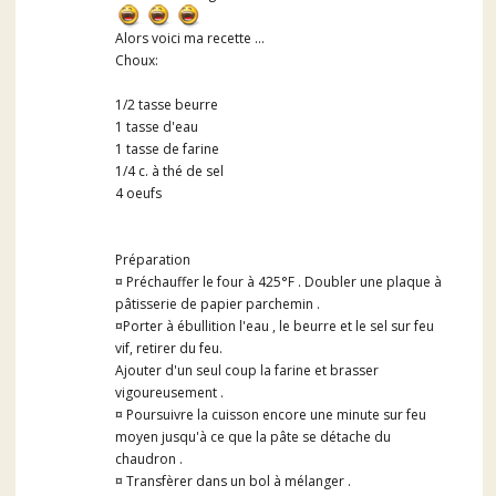
Alors voici ma recette ...
Choux:
1/2 tasse beurre
1 tasse d'eau
1 tasse de farine
1/4 c. à thé de sel
4 oeufs
Préparation
¤ Préchauffer le four à 425°F . Doubler une plaque à
pâtisserie de papier parchemin .
¤Porter à ébullition l'eau , le beurre et le sel sur feu
vif, retirer du feu.
Ajouter d'un seul coup la farine et brasser
vigoureusement .
¤ Poursuivre la cuisson encore une minute sur feu
moyen jusqu'à ce que la pâte se détache du
chaudron .
¤ Transfèrer dans un bol à mélanger .