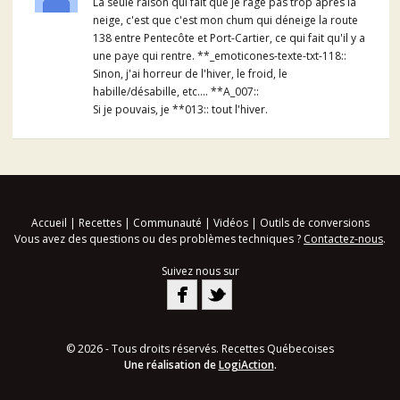
La seule raison qui fait que je rage pas trop après la
neige, c'est que c'est mon chum qui déneige la route
138 entre Pentecôte et Port-Cartier, ce qui fait qu'il y a
une paye qui rentre. **_emoticones-texte-txt-118::
Sinon, j'ai horreur de l'hiver, le froid, le
habille/désabille, etc.... **A_007::
Si je pouvais, je **013:: tout l'hiver.
Accueil
|
Recettes
|
Communauté
|
Vidéos
|
Outils de conversions
Vous avez des questions ou des problèmes techniques ?
Contactez-nous
.
Suivez nous sur
© 2026 - Tous droits réservés. Recettes Québecoises
Une réalisation de
LogiAction
.