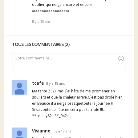
oublier qui neige encore et encore
xxxxxxxxxxxxxxxxxxxx
Il y a 18 ans
TOUS LES COMMENTAIRES (2)
Votre commentaire...
tcafe
Il y a 18 ans
Ma tante ZÉZI ,moi j`ai hâte de me promener en
souliers et que la chaleur arrive.C`est pas drole hier
en Beauce il a neigé presquetoute la journée !!!
Si sa continue l`été ne sera pas terrible !!!...
**smiley82:: **_042::
Vivianne
Il y a 18 ans