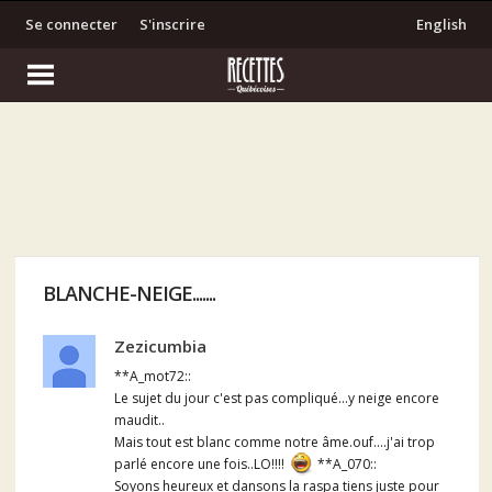
Se connecter
S'inscrire
English
BLANCHE-NEIGE.......
Zezicumbia
**A_mot72::
Le sujet du jour c'est pas compliqué...y neige encore
maudit..
Mais tout est blanc comme notre âme.ouf....j'ai trop
parlé encore une fois..LO!!!!
**A_070::
Soyons heureux et dansons la raspa tiens juste pour