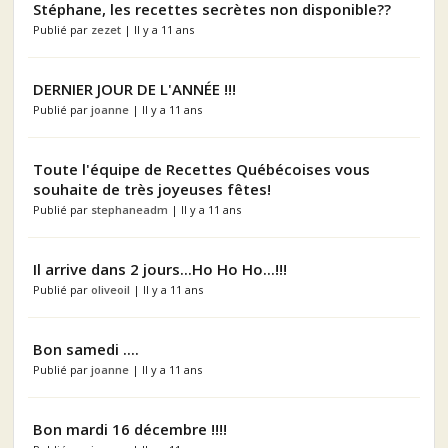
Stéphane, les recettes secrètes non disponible??
Publié par
zezet
| Il y a 11 ans
DERNIER JOUR DE L'ANNÉE !!!
Publié par
joanne
| Il y a 11 ans
Toute l'équipe de Recettes Québécoises vous
souhaite de très joyeuses fêtes!
Publié par
stephaneadm
| Il y a 11 ans
Il arrive dans 2 jours...Ho Ho Ho...!!!
Publié par
oliveoil
| Il y a 11 ans
Bon samedi ....
Publié par
joanne
| Il y a 11 ans
Bon mardi 16 décembre !!!!