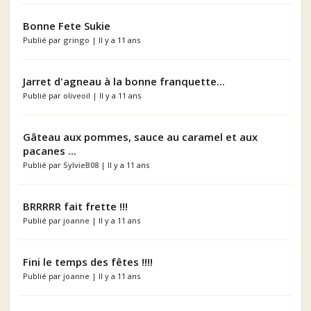
Bonne Fete Sukie
Publié par
gringo
| Il y a 11 ans
Jarret d'agneau à la bonne franquette...
Publié par
oliveoil
| Il y a 11 ans
Gâteau aux pommes, sauce au caramel et aux
pacanes ...
Publié par
SylvieB08
| Il y a 11 ans
BRRRRR fait frette !!!
Publié par
joanne
| Il y a 11 ans
Fini le temps des fêtes !!!!
Publié par
joanne
| Il y a 11 ans