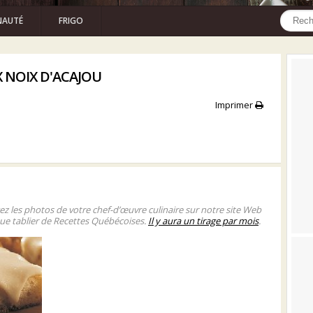
AUTÉ
FRIGO
X NOIX D'ACAJOU
Imprimer
gez les photos de votre chef-d’œuvre culinaire sur notre site Web
ue tablier de Recettes Québécoises.
Il y aura un tirage par mois
.