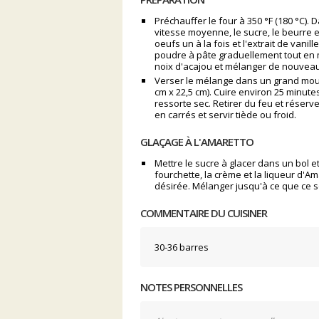
Préchauffer le four à 350 °F (180 °C).
vitesse moyenne, le sucre, le beurre e
oeufs un à la fois et l'extrait de vanil
poudre à pâte graduellement tout en m
noix d'acajou et mélanger de nouveau
Verser le mélange dans un grand moule
cm x 22,5 cm). Cuire environ 25 minute
ressorte sec. Retirer du feu et réserv
en carrés et servir tiède ou froid.
GLAÇAGE À L'AMARETTO
Mettre le sucre à glacer dans un bol 
fourchette, la crème et la liqueur d'A
désirée. Mélanger jusqu'à ce que ce so
COMMENTAIRE DU CUISINER
30-36 barres
NOTES PERSONNELLES