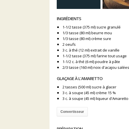
INGRÉDIENTS
1-1/2 tasse (375 ml) sucre granulé
1/3 tasse (80 ml) beurre mou
1/3 tasse (80 ml) crème sure
2 oeufs
3 c. à thé (12 ml) extrait de vanille
1-1/2 tasse (375 ml) farine tout usage
1-1/2 c. à thé (6 ml) poudre à pâte
2/3 tasse (160 ml) noix d'acajou salé
GLAÇAGE À L'AMARETTO
2 tasses (500 ml) sucre à glacer
3 c. à soupe (45 ml) crème 15 %
3 c. à soupe (45 ml) liqueur d'Amaretto
Convertisseur
PRÉPARATION