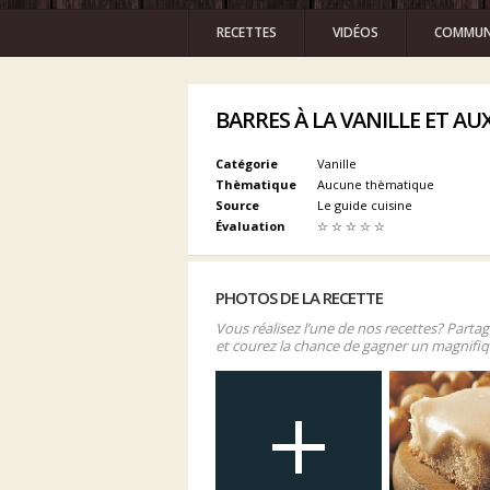
RECETTES
VIDÉOS
COMMUN
BARRES À LA VANILLE ET AU
Catégorie
Vanille
Thèmatique
Aucune thèmatique
Source
Le guide cuisine
Évaluation
☆
☆
☆
☆
☆
PHOTOS DE LA RECETTE
Vous réalisez l’une de nos recettes? Parta
et courez la chance de gagner un magnifiq