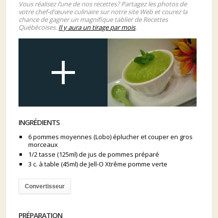
Vous réalisez l’une de nos recettes? Partagez les photos de
votre chef-d’œuvre culinaire sur notre site Web et courez la
chance de gagner un magnifique tablier de Recettes
Québécoises.
Il y aura un tirage par mois
.
INGRÉDIENTS
6 pommes moyennes (Lobo) éplucher et couper en gros
morceaux
1/2 tasse (125ml) de jus de pommes préparé
3 c. à table (45ml) de Jell-O Xtrême pomme verte
Convertisseur
PRÉPARATION