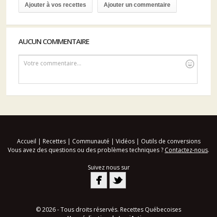
Ajouter à vos recettes
Ajouter un commentaire
AUCUN COMMENTAIRE
Votre commentaire...
Accueil
|
Recettes
|
Communauté
|
Vidéos
|
Outils de conversions
Vous avez des questions ou des problèmes techniques ?
Contactez-nous
.
Suivez nous sur
© 2026 - Tous droits réservés. Recettes Québecoises