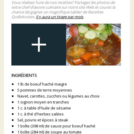
Vous réalisez l’une de nos recettes? Partagez les photos de
votre chef-d’œuvre culinaire sur notre site Web et courez la
chance de gagner un magnifique tablier de Recettes
Québécoises.
Il y aura un tirage par mois
.
INGRÉDIENTS
1 lb de boeuf haché maigre
5 pommes de terre moyennes
Navet, carottes, zucchini ou légumes au choix
1 oignon moyen en tranches
1 c. à table d'huile de sésame
1 c. à thé d'herbes salées
Sel, poivre et épices à steak
1 boîte (398 ml) de sauce pour boeuf haché
1 boîte (284 ml) de soupe au tomate