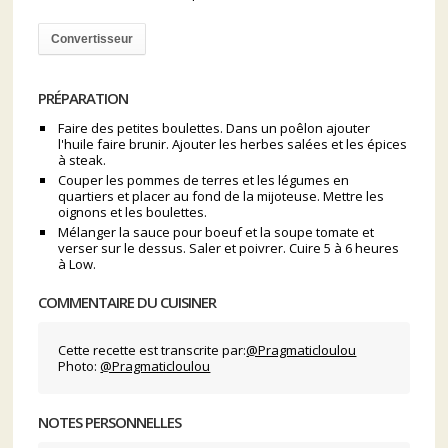
Convertisseur
PRÉPARATION
Faire des petites boulettes. Dans un poêlon ajouter
l'huile faire brunir. Ajouter les herbes salées et les épices
à steak.
Couper les pommes de terres et les légumes en
quartiers et placer au fond de la mijoteuse. Mettre les
oignons et les boulettes.
Mélanger la sauce pour boeuf et la soupe tomate et
verser sur le dessus. Saler et poivrer. Cuire 5 à 6 heures
à Low.
COMMENTAIRE DU CUISINER
Cette recette est transcrite par:
@Pragmaticloulou
Photo:
@Pragmaticloulou
NOTES PERSONNELLES