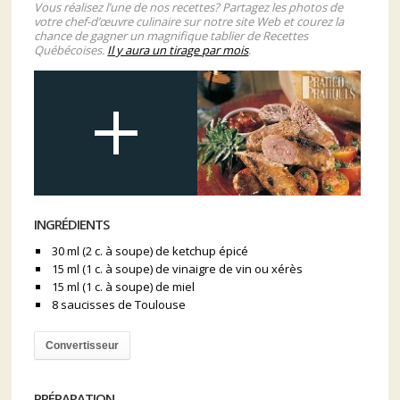
Vous réalisez l’une de nos recettes? Partagez les photos de
votre chef-d’œuvre culinaire sur notre site Web et courez la
chance de gagner un magnifique tablier de Recettes
Québécoises.
Il y aura un tirage par mois
.
INGRÉDIENTS
30 ml (2 c. à soupe) de ketchup épicé
15 ml (1 c. à soupe) de vinaigre de vin ou xérès
15 ml (1 c. à soupe) de miel
8 saucisses de Toulouse
Convertisseur
PRÉPARATION