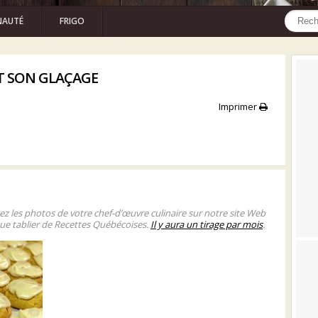
AUTÉ
FRIGO
ET SON GLAÇAGE
Imprimer
gez les photos de votre chef-d’œuvre culinaire sur notre site Web
ue tablier de Recettes Québécoises.
Il y aura un tirage par mois
.