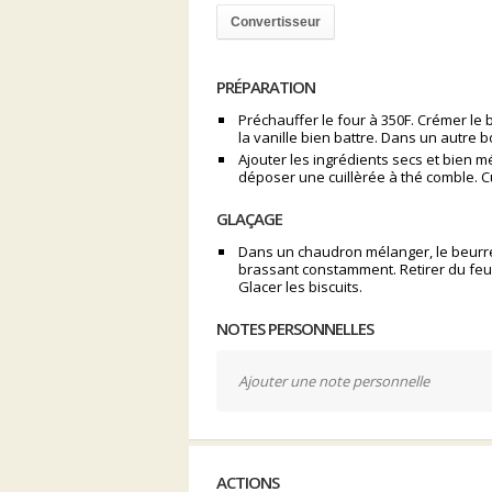
Convertisseur
PRÉPARATION
Préchauffer le four à 350F. Crémer le b
la vanille bien battre. Dans un autre b
Ajouter les ingrédients secs et bien m
déposer une cuillèrée à thé comble. Cu
GLAÇAGE
Dans un chaudron mélanger, le beurre,
brassant constamment. Retirer du feu et 
Glacer les biscuits.
NOTES PERSONNELLES
Ajouter une note personnelle
ACTIONS