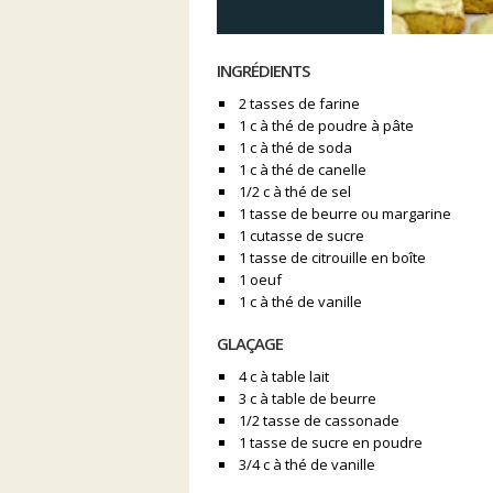
INGRÉDIENTS
2 tasses de farine
1 c à thé de poudre à pâte
1 c à thé de soda
1 c à thé de canelle
1/2 c à thé de sel
1 tasse de beurre ou margarine
1 cutasse de sucre
1 tasse de citrouille en boîte
1 oeuf
1 c à thé de vanille
GLAÇAGE
4 c à table lait
3 c à table de beurre
1/2 tasse de cassonade
1 tasse de sucre en poudre
3/4 c à thé de vanille