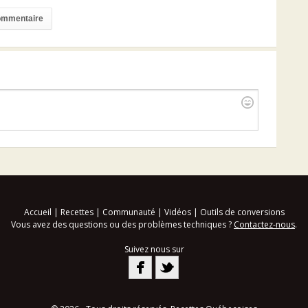
commentaire
Accueil
|
Recettes
|
Communauté
|
Vidéos
|
Outils de conversions
Vous avez des questions ou des problèmes techniques ?
Contactez-nous
.
Suivez nous sur