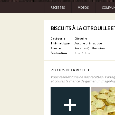
RECETTES
VIDÉOS
COMMUN
BISCUITS À LA CITROUILLE 
Catégorie
Citrouille
Thèmatique
Aucune thèmatique
Source
Recettes Québécoises
Évaluation
☆
☆
☆
☆
☆
PHOTOS DE LA RECETTE
Vous réalisez l’une de nos recettes? Parta
et courez la chance de gagner un magnifiq