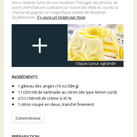
Vous réalisez l’une de nos recettes? Partagez les photos de
votre chef-d’œuvre culinaire sur notre site Web et courez la
chance de gagner un magnifique tablier de Recettes
Québécoises.
Il y aura un tirage par mois
.
Cliquez pour agrandir
INGRÉDIENTS
1 gâteau des anges (10 oz/284 g)
1 t (250 ml) de tartinade au citron (de type lemon curd)
2/3 t (160 ml) de crème à 35 %
1 citron coupé en deux, tranché finement
Convertisseur
PRÉPARATION