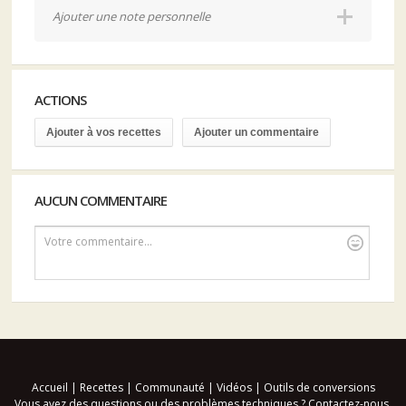
Ajouter une note personnelle
ACTIONS
Ajouter à vos recettes
Ajouter un commentaire
AUCUN COMMENTAIRE
Votre commentaire...
Accueil
|
Recettes
|
Communauté
|
Vidéos
|
Outils de conversions
Vous avez des questions ou des problèmes techniques ?
Contactez-nous
.