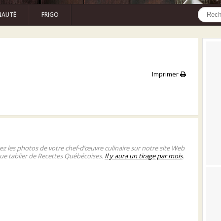
AUTÉ
FRIGO
Imprimer
gez les photos de votre chef-d’œuvre culinaire sur notre site Web
ue tablier de Recettes Québécoises.
Il y aura un tirage par mois
.