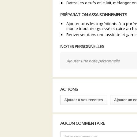
Battre les oeufs et le lait, mélanger e
PRÉPARATION:ASSAISONNEMENTS
Ajouter tous les ingrédients à la puré
moule tubulaire graissé et cuire au fou
Renverser dans une assiette et garnir
NOTES PERSONNELLES
Ajouter une note personnelle
ACTIONS
Ajouter à vos recettes
Ajouter un 
AUCUN COMMENTAIRE
Votre commentaire...