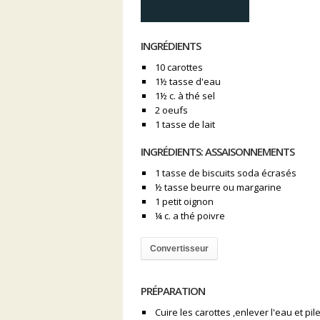
INGRÉDIENTS
10 carottes
1½ tasse d'eau
1½ c. à thé sel
2 oeufs
1 tasse de lait
INGRÉDIENTS: ASSAISONNEMENTS
1 tasse de biscuits soda écrasés
½ tasse beurre ou margarine
1 petit oignon
¼ c. a thé poivre
Convertisseur
PRÉPARATION
Cuire les carottes ,enlever l'eau et pile