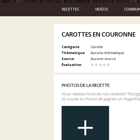
RECETTES
VIDÉOS
COMMUN
CAROTTES EN COURONNE
Catégorie
Carotte
Thèmatique
Aucune thèmatique
Source
Aucune source
Évaluation
☆
☆
☆
☆
☆
PHOTOS DE LA RECETTE
Vous réalisez l’une de nos recettes? Parta
et courez la chance de gagner un magnifiq