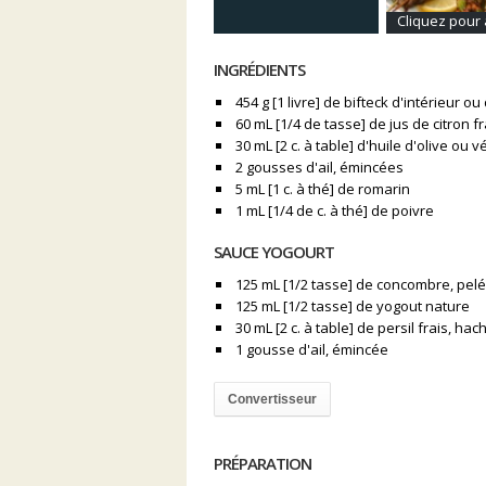
Cliquez pour 
INGRÉDIENTS
454 g [1 livre] de bifteck d'intérieur 
60 mL [1/4 de tasse] de jus de citron fr
30 mL [2 c. à table] d'huile d'olive ou 
2 gousses d'ail, émincées
5 mL [1 c. à thé] de romarin
1 mL [1/4 de c. à thé] de poivre
SAUCE YOGOURT
125 mL [1/2 tasse] de concombre, pelé
125 mL [1/2 tasse] de yogout nature
30 mL [2 c. à table] de persil frais, hac
1 gousse d'ail, émincée
Convertisseur
PRÉPARATION