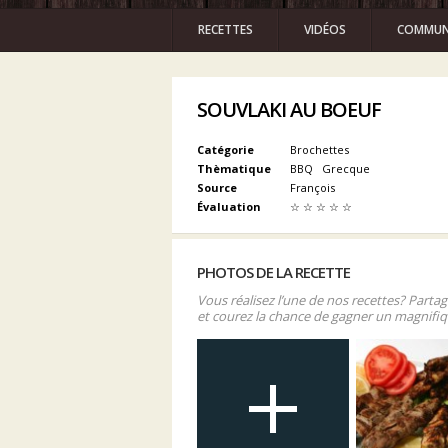
RECETTES
VIDÉOS
COMMUN
SOUVLAKI AU BOEUF
Catégorie
Brochettes
Thèmatique
BBQ
Grecque
Source
François
Évaluation
☆
☆
☆
☆
☆
PHOTOS DE LA RECETTE
Vous réalisez l’une de nos recettes? Parta
et courez la chance de gagner un magnifiq