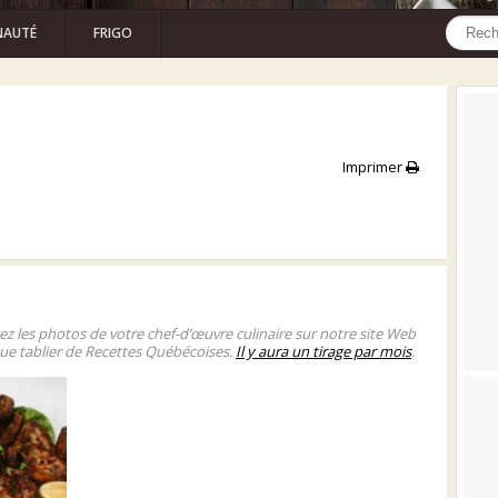
AUTÉ
FRIGO
Imprimer
gez les photos de votre chef-d’œuvre culinaire sur notre site Web
ue tablier de Recettes Québécoises.
Il y aura un tirage par mois
.