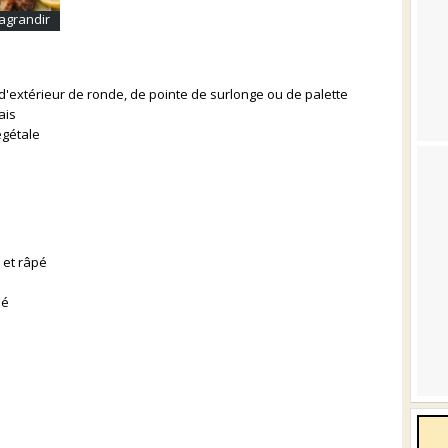
agrandir
ou d'extérieur de ronde, de pointe de surlonge ou de palette
ais
végétale
 et râpé
hé