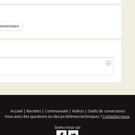
commentaire
Accueil
|
Recettes
|
Communauté
|
Vidéos
|
Outils de conversions
Vous avez des questions ou des problèmes techniques ?
Contactez-nous
.
Suivez nous sur