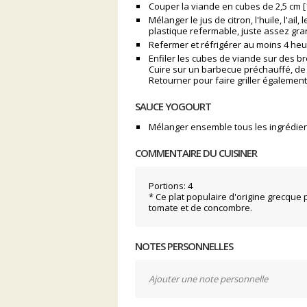
Couper la viande en cubes de 2,5 cm [
Mélanger le jus de citron, l'huile, l'ail
plastique refermable, juste assez gra
Refermer et réfrigérer au moins 4 heur
Enfiler les cubes de viande sur des b
Cuire sur un barbecue préchauffé, de 
Retourner pour faire griller également
SAUCE YOGOURT
Mélanger ensemble tous les ingrédien
COMMENTAIRE DU CUISINER
Portions: 4
* Ce plat populaire d'origine grecque
tomate et de concombre.
NOTES PERSONNELLES
Ajouter une note personnelle