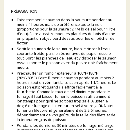
PRÉPARATION
Faire tremper le saumon dans la saumure pendant au
moins 4 heures mais de préférence toute la nuit
(proportions pour la saumure : 2 1/4 lb de sel pour 1 litre
d'eau). Faire aussi tremper les planches de bois d'aulne
en plaçant un objet lourd dessus pour les empêcher de
flotter.
Sortir le saumon de la saumure, bien le rincer à l'eau
courante froide, puis le sécher avec du papier essuie-
tout. Sortir les planches de l'eau et y disposer le saumon.
Assaissonner le poisson avec du poivre noir fraîchement
moulu.
Préchauffer un fumoir extérieur à 160°F/180°F
(70°C/80°C). Faire fumer le saumon pendant au moins 2
heures, tout en vérifiant la cuisson après 1 1/2 heure. Le
poisson est prêt quand il s'effrite facilement à la
fourchette. Comme le taux de sel diminue pendant le
fumage il faut laisser fumer le poisson suffisamment
longtemps pour qu'il ne soit pas trop salé. Ajuster le
degré de fumage et la teneur en sel à votre goût. Note:
fumer un filet prend généralement de 2 à 6 heures,
dépendamment de vos goûts, de la taille des filets et de
la teneur en gras du poisson.
Pendant les dernieres 30 minutes de fumage, mélanger