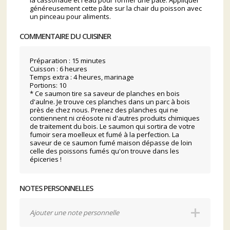
la cassonade et l'eau pour former une pâte. Appliquer
généreusement cette pâte sur la chair du poisson avec
un pinceau pour aliments.
COMMENTAIRE DU CUISINER
Préparation : 15 minutes
Cuisson : 6 heures
Temps extra : 4 heures, marinage
Portions: 10
* Ce saumon tire sa saveur de planches en bois
d'aulne. Je trouve ces planches dans un parc à bois
près de chez nous. Prenez des planches qui ne
contiennent ni créosote ni d'autres produits chimiques
de traitement du bois. Le saumon qui sortira de votre
fumoir sera moelleux et fumé à la perfection. La
saveur de ce saumon fumé maison dépasse de loin
celle des poissons fumés qu'on trouve dans les
épiceries !
NOTES PERSONNELLES
Ajouter une note personnelle