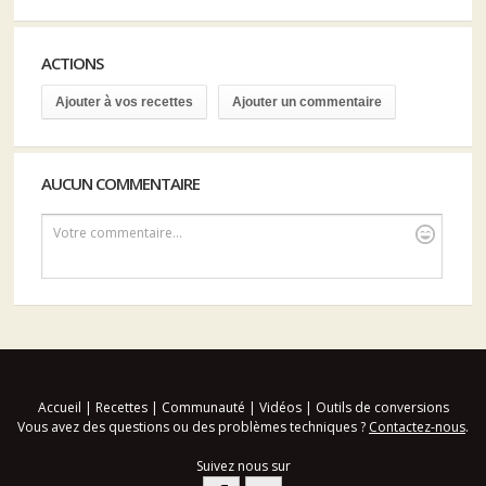
ACTIONS
Ajouter à vos recettes
Ajouter un commentaire
AUCUN COMMENTAIRE
Votre commentaire...
Accueil
|
Recettes
|
Communauté
|
Vidéos
|
Outils de conversions
Vous avez des questions ou des problèmes techniques ?
Contactez-nous
.
Suivez nous sur