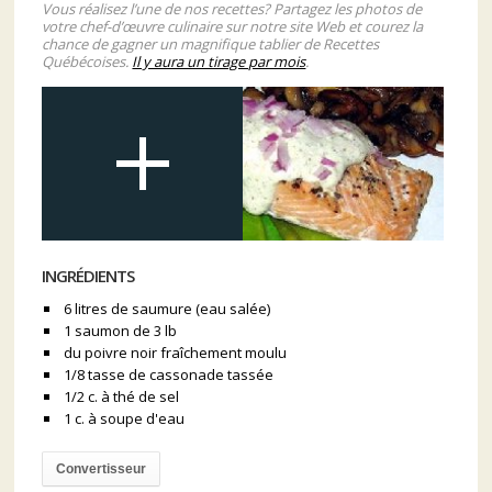
Vous réalisez l’une de nos recettes? Partagez les photos de
votre chef-d’œuvre culinaire sur notre site Web et courez la
chance de gagner un magnifique tablier de Recettes
Québécoises.
Il y aura un tirage par mois
.
INGRÉDIENTS
6 litres de saumure (eau salée)
1 saumon de 3 lb
du poivre noir fraîchement moulu
1/8 tasse de cassonade tassée
1/2 c. à thé de sel
1 c. à soupe d'eau
Convertisseur