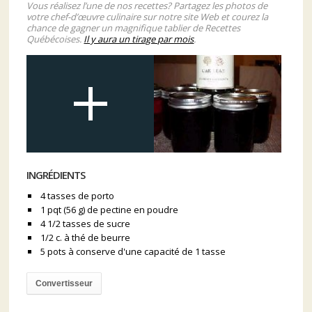
Vous réalisez l’une de nos recettes? Partagez les photos de
votre chef-d’œuvre culinaire sur notre site Web et courez la
chance de gagner un magnifique tablier de Recettes
Québécoises.
Il y aura un tirage par mois
.
INGRÉDIENTS
4 tasses de porto
1 pqt (56 g) de pectine en poudre
4 1/2 tasses de sucre
1/2 c. à thé de beurre
5 pots à conserve d'une capacité de 1 tasse
Convertisseur