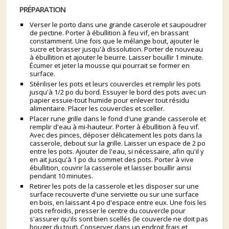
PRÉPARATION
Verser le porto dans une grande caserole et saupoudrer
de pectine. Porter à ébullition à feu vif, en brassant
constamment. Une fois que le mélange bout, ajouter le
sucre et brasser jusqu'à dissolution. Porter de nouveau
à ébullition et ajouter le beurre. Laisser bouillir 1 minute.
Écumer et jeter la mousse qui pourrait se former en
surface.
Stériliser les pots et leurs couvercles et remplir les pots
jusqu'à 1/2 po du bord. Essuyer le bord des pots avec un
papier essuie-tout humide pour enlever tout résidu
alimentaire. Placer les couvercles et sceller.
Placer rune grille dans le fond d'une grande casserole et
remplir d'eau à mi-hauteur. Porter à ébullition à feu vif.
Avec des pinces, déposer délicatement les pots dans la
casserole, debout sur la grille. Laisser un espace de 2 po
entre les pots. Ajouter de l'eau, si nécessaire, afin qu'il y
en ait jusqu'à 1 po du sommet des pots. Porter à vive
ébullition, couvrir la casserole et laisser bouillir ainsi
pendant 10 minutes.
Retirer les pots de la casserole et les disposer sur une
surface recouverte d'une serviette ou sur une surface
en bois, en laissant 4 po d'espace entre eux. Une fois les
pots refroidis, presser le centre du couvercle pour
s'assurer qu'ils sont bien scellés (le couvercle ne doit pas
bouger du tout). Conserver dans un endroit frais et