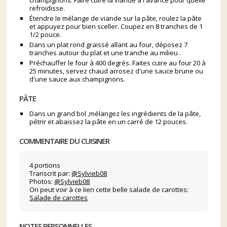
champignons. Faire cuire la viande à l'avance pour quelle
refroidisse.
Étendre le mélange de viande sur la pâte, roulez la pâte
et appuyez pour bien sceller. Coupez en 8 tranches de 1
1/2 pouce.
Dans un plat rond graissé allant au four, déposez 7
tranches autour du plat et une tranche au milieu .
Préchauffer le four à 400 degrés. Faites cuire au four 20 à
25 minutes, servez chaud arrosez d'une sauce brune ou
d'une sauce aux champignons.
PÂTE
Dans un grand bol ,mélangez les ingrédients de la pâte,
pétrir et abaissez la pâte en un carré de 12 pouces.
COMMENTAIRE DU CUISINER
4 portions
Transcrit par:
@Sylvieb08
Photos:
@Sylvieb08
On peut voir à ce lien cette belle salade de carottes:
Salade de carottes
NOTES PERSONNELLES