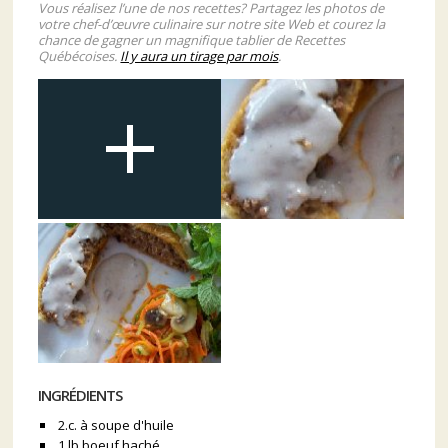
Vous réalisez l’une de nos recettes? Partagez les photos de
votre chef-d’œuvre culinaire sur notre site Web et courez la
chance de gagner un magnifique tablier de Recettes
Québécoises.
Il y aura un tirage par mois
.
INGRÉDIENTS
2.c. à soupe d'huile
1 lb boeuf haché