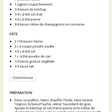
1 oignon coupé,finement
1/4 tasse de ketchup
1/4 c à thé sel d'ail
1/4 c.à thé poivre
3/4 tasse crème de champignons en conserve
PÂTE
2 1/4 tasses farine
2.c à soupe poudre à pâte
1/2 c.à thé sel
1 c. à thé poudre de cari
1/3 tasse graisse végétale
1/3 tasse lait
Convertisseur
PRÉPARATION
Dans un poêlon, faites chauffer l'huile, faire revenir
l'oignon, le boeuf haché, retirer l'excédent de gras.
Ajouter le ketchup ,le sel d'ail le poivre et la crème de