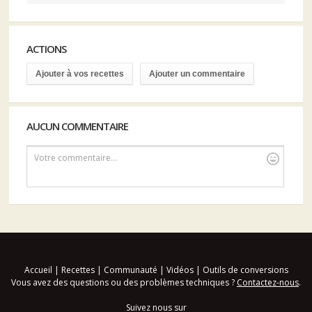
ACTIONS
Ajouter à vos recettes
Ajouter un commentaire
AUCUN COMMENTAIRE
Votre commentaire...
Accueil
|
Recettes
|
Communauté
|
Vidéos
|
Outils de conversions
Vous avez des questions ou des problèmes techniques ?
Contactez-nous
.
Suivez nous sur