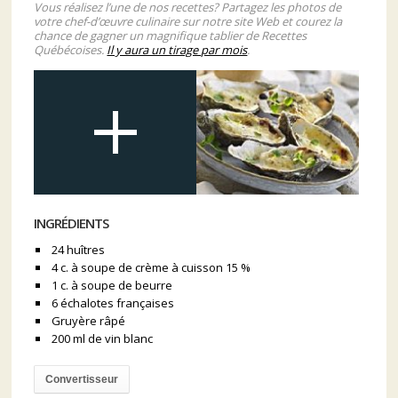
Vous réalisez l’une de nos recettes? Partagez les photos de
votre chef-d’œuvre culinaire sur notre site Web et courez la
chance de gagner un magnifique tablier de Recettes
Québécoises.
Il y aura un tirage par mois
.
INGRÉDIENTS
24 huîtres
4 c. à soupe de crème à cuisson 15 %
1 c. à soupe de beurre
6 échalotes françaises
Gruyère râpé
200 ml de vin blanc
Convertisseur