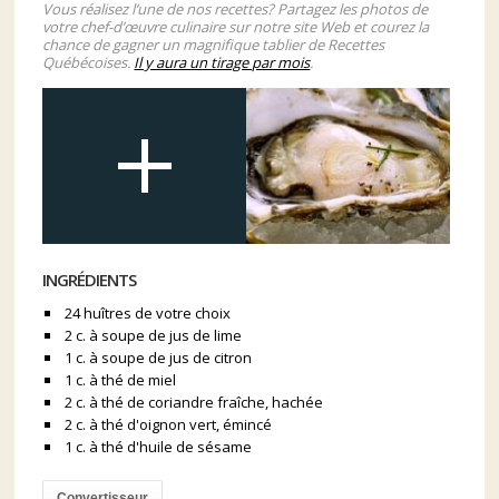
Vous réalisez l’une de nos recettes? Partagez les photos de
votre chef-d’œuvre culinaire sur notre site Web et courez la
chance de gagner un magnifique tablier de Recettes
Québécoises.
Il y aura un tirage par mois
.
INGRÉDIENTS
24 huîtres de votre choix
2 c. à soupe de jus de lime
1 c. à soupe de jus de citron
1 c. à thé de miel
2 c. à thé de coriandre fraîche, hachée
2 c. à thé d'oignon vert, émincé
1 c. à thé d'huile de sésame
Convertisseur