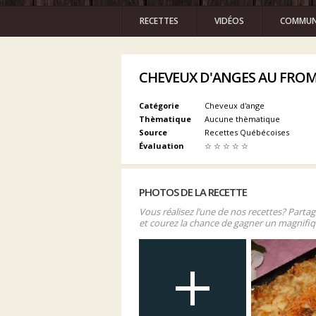
RECETTES
VIDÉOS
COMMUN
CHEVEUX D'ANGES AU FRO
Catégorie
Cheveux d'ange
Thèmatique
Aucune thèmatique
Source
Recettes Québécoises
Évaluation
☆
☆
☆
☆
☆
PHOTOS DE LA RECETTE
Vous réalisez l’une de nos recettes? Parta
et courez la chance de gagner un magnifiq