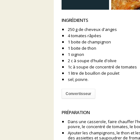
INGRÉDIENTS
250 g de cheveux d'anges
4 tomates râpées
1 boite de champignon
1 boite de thon
1 oignon
2 c à soupe d'huile d'olive
1c à soupe de concentré de tomates
1 litre de bouillon de poulet
sel, poivre.
Convertisseur
PRÉPARATION
Dans une casserole, faire chauffer l'hui
poivre, le concentré de tomates, le bou
Ajouter les champignons, le thon et l
des assiettes et saupoudrer de froma