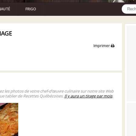
AUTÉ
FRIGO
MAGE
Imprimer
gez les photos de votre chef-d’œuvre culinaire sur notre site Web
ue tablier de Recettes Québécoises.
Il y aura un tirage par mois
.