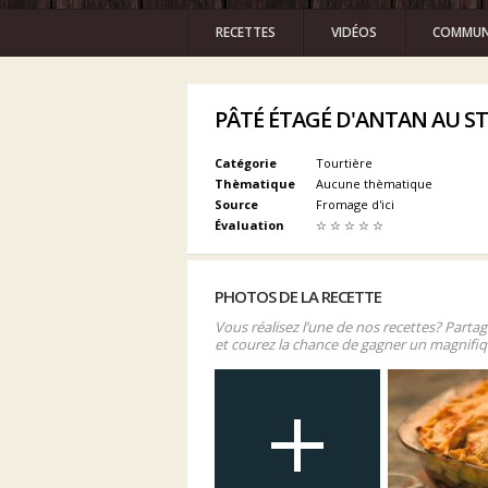
RECETTES
VIDÉOS
COMMUN
PÂTÉ ÉTAGÉ D'ANTAN AU ST-
Catégorie
Tourtière
Thèmatique
Aucune thèmatique
Source
Fromage d'ici
Évaluation
☆
☆
☆
☆
☆
PHOTOS DE LA RECETTE
Vous réalisez l’une de nos recettes? Parta
et courez la chance de gagner un magnifiq