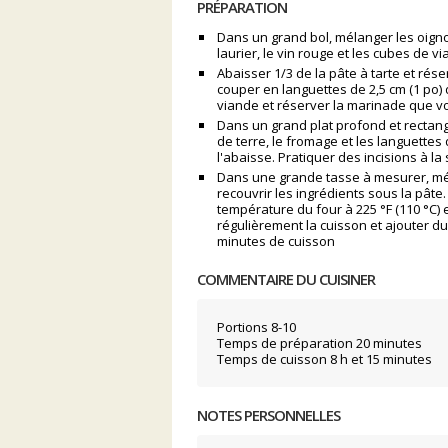
PRÉPARATION
Dans un grand bol, mélanger les oignons, 
laurier, le vin rouge et les cubes de 
Abaisser 1/3 de la pâte à tarte et rése
couper en languettes de 2,5 cm (1 po) d
viande et réserver la marinade que vo
Dans un grand plat profond et rectan
de terre, le fromage et les languettes
l'abaisse. Pratiquer des incisions à la 
Dans une grande tasse à mesurer, méla
recouvrir les ingrédients sous la pâte.
température du four à 225 °F (110 °C) 
régulièrement la cuisson et ajouter du
minutes de cuisson
COMMENTAIRE DU CUISINER
Portions 8-10
Temps de préparation 20 minutes
Temps de cuisson 8 h et 15 minutes
NOTES PERSONNELLES