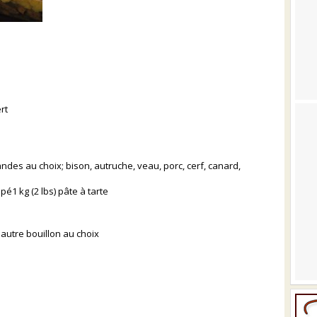
rt
andes au choix; bison, autruche, veau, porc, cerf, canard,
âpé1 kg (2 lbs) pâte à tarte
s
 autre bouillon au choix