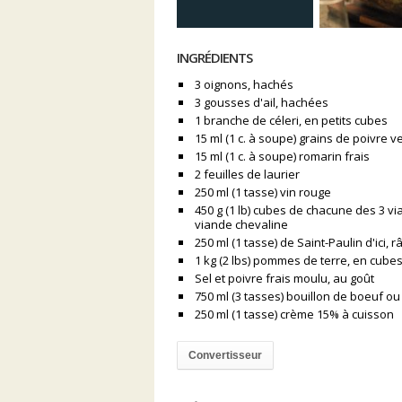
INGRÉDIENTS
3 oignons, hachés
3 gousses d'ail, hachées
1 branche de céleri, en petits cubes
15 ml (1 c. à soupe) grains de poivre ve
15 ml (1 c. à soupe) romarin frais
2 feuilles de laurier
250 ml (1 tasse) vin rouge
450 g (1 lb) cubes de chacune des 3 vi
viande chevaline
250 ml (1 tasse) de Saint-Paulin d'ici, r
1 kg (2 lbs) pommes de terre, en cube
Sel et poivre frais moulu, au goût
750 ml (3 tasses) bouillon de boeuf ou
250 ml (1 tasse) crème 15% à cuisson
Convertisseur