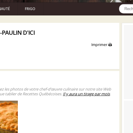
AUTÉ
FRIGO
PAULIN D'ICI
Imprimer
gez les photos de votre chef-d’œuvre culinaire sur notre site Web
ue tablier de Recettes Québécoises.
Il y aura un tirage par mois
.