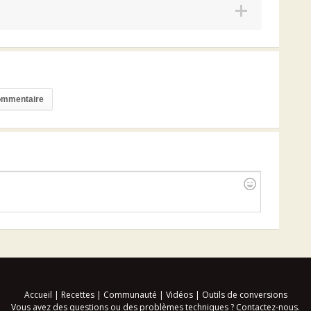
commentaire
Accueil
|
Recettes
|
Communauté
|
Vidéos
|
Outils de conversions
Vous avez des questions ou des problèmes techniques ?
Contactez-nous
.