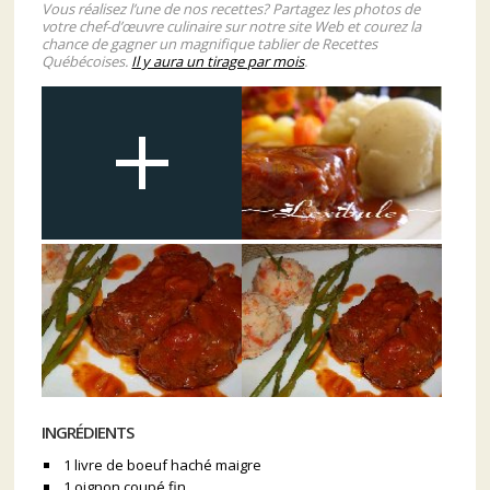
Vous réalisez l’une de nos recettes? Partagez les photos de
votre chef-d’œuvre culinaire sur notre site Web et courez la
chance de gagner un magnifique tablier de Recettes
Québécoises.
Il y aura un tirage par mois
.
INGRÉDIENTS
1 livre de boeuf haché maigre
1 oignon coupé fin