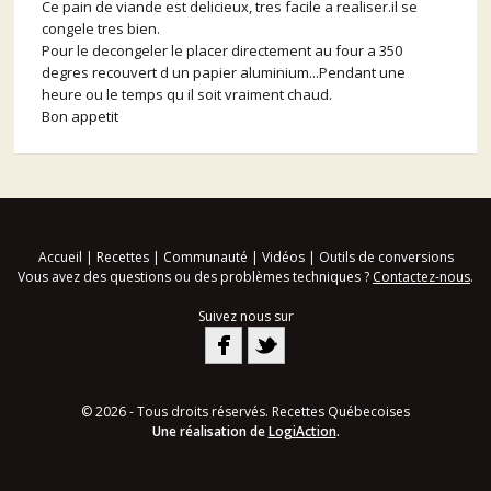
Ce pain de viande est delicieux, tres facile a realiser.il se
congele tres bien.
Pour le decongeler le placer directement au four a 350
degres recouvert d un papier aluminium...Pendant une
heure ou le temps qu il soit vraiment chaud.
Bon appetit
Accueil
|
Recettes
|
Communauté
|
Vidéos
|
Outils de conversions
Vous avez des questions ou des problèmes techniques ?
Contactez-nous
.
Suivez nous sur
© 2026 - Tous droits réservés. Recettes Québecoises
Une réalisation de
LogiAction
.