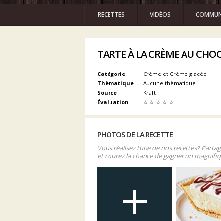
RECETTES
VIDÉOS
COMMUN
TARTE À LA CRÈME AU CHO
Catégorie
Crème et Crème glacée
Thèmatique
Aucune thèmatique
Source
Kraft
Évaluation
☆
☆
☆
☆
☆
PHOTOS DE LA RECETTE
Vous réalisez l’une de nos recettes? Parta
et courez la chance de gagner un magnifiq