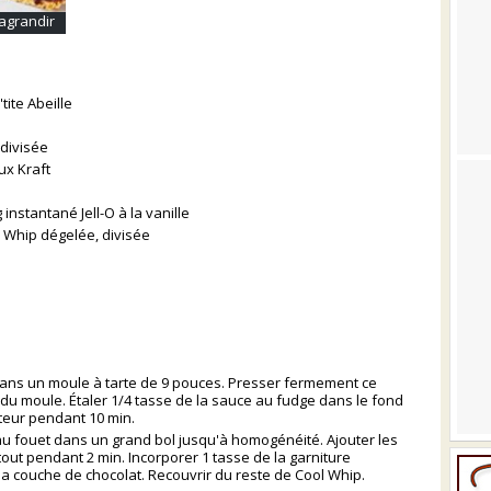
agrandir
ite Abeille
 divisée
ux Kraft
instantané Jell-O à la vanille
l Whip dégelée, divisée
ans un moule à tarte de 9 pouces. Presser fermement ce
 du moule. Étaler 1/4 tasse de la sauce au fudge dans le fond
ateur pendant 10 min.
 au fouet dans un grand bol jusqu'à homogénéité. Ajouter les
tout pendant 2 min. Incorporer 1 tasse de la garniture
 la couche de chocolat. Recouvrir du reste de Cool Whip.