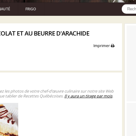
AUTÉ
FRIGO
COLAT ET AU BEURRE D'ARACHIDE
Imprimer
gez les photos de votre chef-d’œuvre culinaire sur notre site Web
ue tablier de Recettes Québécoises.
Il y aura un tirage par mois
.