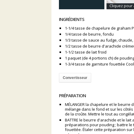
Cliquez pour 
INGRÉDIENTS
1-1/4 tasse de chapelure de graham P't
1/4 tasse de beurre, fondu
1/3 tasse de sauce au fudge, chaude,
1/2 tasse de beurre d'arachide créme
1-1/2 tasse de lait froid
1 paquet (de 4 portions ch) de pouding 
1-3/4 tasse de garniture fouettée Coo
Convertisseur
PRÉPARATION
MÉLANGER la chapelure et le beurre d
mélange dans le fond et sur les côtés
de la croûte. Mettre le tout au congél
BATTRE le beurre d'arachide et le lait
préparations pour pouding ; battre le 
fouettée. Étaler cette préparation sur