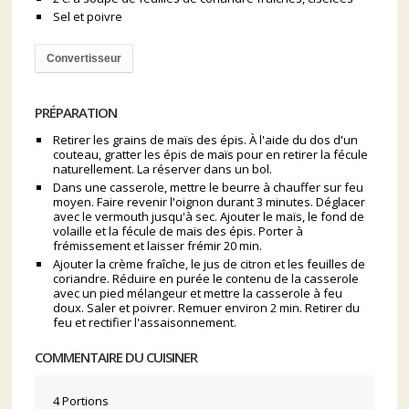
Sel et poivre
Convertisseur
PRÉPARATION
Retirer les grains de maïs des épis. À l'aide du dos d'un
couteau, gratter les épis de maïs pour en retirer la fécule
naturellement. La réserver dans un bol.
Dans une casserole, mettre le beurre à chauffer sur feu
moyen. Faire revenir l'oignon durant 3 minutes. Déglacer
avec le vermouth jusqu'à sec. Ajouter le maïs, le fond de
volaille et la fécule de maïs des épis. Porter à
frémissement et laisser frémir 20 min.
Ajouter la crème fraîche, le jus de citron et les feuilles de
coriandre. Réduire en purée le contenu de la casserole
avec un pied mélangeur et mettre la casserole à feu
doux. Saler et poivrer. Remuer environ 2 min. Retirer du
feu et rectifier l'assaisonnement.
COMMENTAIRE DU CUISINER
4 Portions