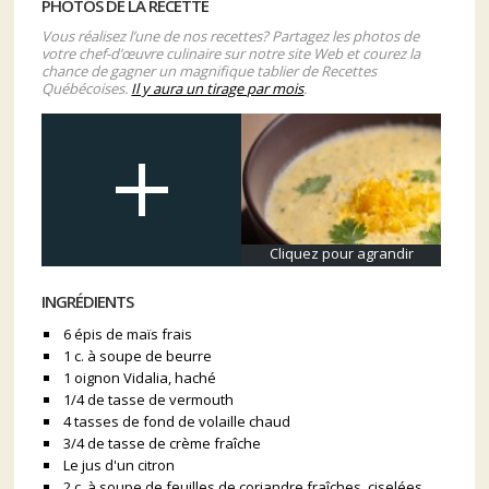
PHOTOS DE LA RECETTE
Vous réalisez l’une de nos recettes? Partagez les photos de
votre chef-d’œuvre culinaire sur notre site Web et courez la
chance de gagner un magnifique tablier de Recettes
Québécoises.
Il y aura un tirage par mois
.
Cliquez pour agrandir
INGRÉDIENTS
6 épis de maïs frais
1 c. à soupe de beurre
1 oignon Vidalia, haché
1/4 de tasse de vermouth
4 tasses de fond de volaille chaud
3/4 de tasse de crème fraîche
Le jus d'un citron
2 c. à soupe de feuilles de coriandre fraîches, ciselées