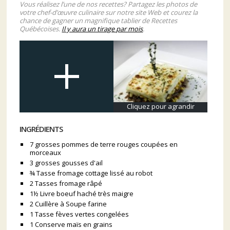
Vous réalisez l’une de nos recettes? Partagez les photos de
votre chef-d’œuvre culinaire sur notre site Web et courez la
chance de gagner un magnifique tablier de Recettes
Québécoises.
Il y aura un tirage par mois
.
Cliquez pour agrandir
INGRÉDIENTS
7 grosses pommes de terre rouges coupées en
morceaux
3 grosses gousses d'ail
¾ Tasse fromage cottage lissé au robot
2 Tasses fromage râpé
1½ Livre boeuf haché très maigre
2 Cuillère à Soupe farine
1 Tasse fèves vertes congelées
1 Conserve maïs en grains