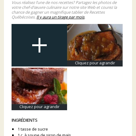
Vous réalisez l’une de nos recettes? Partagez les photos de
votre chef-d’œuvre culinaire sur notre site Web et courez la
chance de gagner un magnifique tablier de Recettes
Québécoises.
Il y aura un tirage par mois
.
Cliquez pour agrandir
Cliquez pour agrandir
INGRÉDIENTS
1 tasse de sucre
1 c. à soupe de sirop de maïs