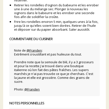
réserver.
Retirer les rondelles d'oignon du babeurre et les enrober
une à une du mélange sec. Plonger à nouveau les
oignons dans le babeurre et les enrober une seconde
fois afin de solidifier la croûte.
Frire les rondelles environ 5 min, quelques unes à la fois,
jusqu'à ce qu'elles soient bien dorées. Retirer de l'huile
et déposer sur du papier absorbant. Saler aussitôt.
COMMENTAIRE DU CUISINER
Note de
@Franden
:
Extrêment croustillant et pas huileuse du tout.
Prendre note que la semoule de blé, il y a 3 grosseurs
et pour la recette j'ai trouvé dans une boutique
italienne où lon fait des pâtes fraîches. Les supers
marchés je n'ai pas trouvée ce que je cherchais. C'est
la jaune et elle est grossière. Comme des grains de
sucre.
Photo:
@Franden
NOTES PERSONNELLES