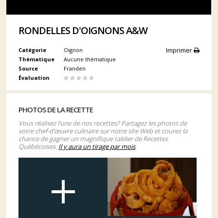
RONDELLES D'OIGNONS A&W
Imprimer
Catégorie
Oignon
Thèmatique
Aucune thèmatique
Source
Franden
Évaluation
☆
☆
☆
☆
☆
PHOTOS DE LA RECETTE
Vous réalisez l’une de nos recettes? Partagez les photos de
votre chef-d’œuvre culinaire sur notre site Web et courez la
chance de gagner un magnifique tablier de Recettes
Québécoises.
Il y aura un tirage par mois
.