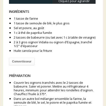
Cliquez pour agrandir
INGRÉDIENTS
1 tasse de farine
1 tasse de semoule de blé, le plus gros
Sel et poivre, au goût
1 c à thé de paprika fumée
2 tasses de babeurre (ou lait avec 1 c à table de vinaigre)
2 à 3 gros oignon Vidalia ou oignon d'Espagne, tranché
1/2" d'épaisseur
Huile canola pour la friture
Convertisseur
PRÉPARATION
Couvrir les oignons tranchés avec le 2 tasses de
babeurre. Saler et poivrer. Mettre au réfrigérateur 4
heures, minimum: pour attendrir les rondelles d'oignon.
Chauffez l'huile à 375°.
Dans un autre bol mélanger ensemble la farine, la
semoule de blé, le sel, le poivre et le paprika fumée et