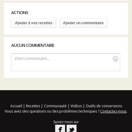
ACTIONS
Ajouter à vos recettes
Ajouter un commentaire
AUCUN COMMENTAIRE
Votre commentaire...
Accueil
|
Recettes
|
Communauté
|
Vidéos
|
Outils de conversions
Vous avez des questions ou des problèmes techniques ?
Contactez-nous
.
Suivez nous sur