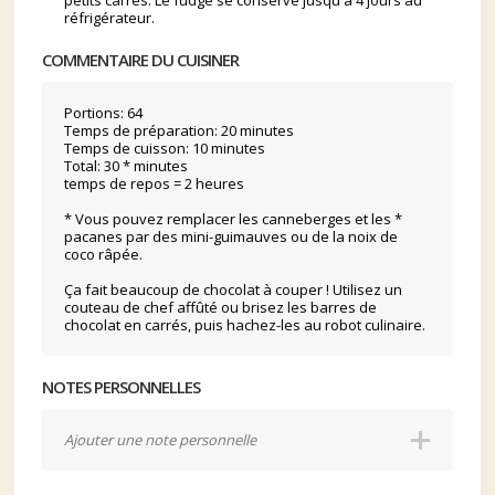
petits carrés. Le fudge se conserve jusqu'à 4 jours au
réfrigérateur.
COMMENTAIRE DU CUISINER
Portions: 64
Temps de préparation: 20 minutes
Temps de cuisson: 10 minutes
Total: 30 * minutes
temps de repos = 2 heures
* Vous pouvez remplacer les canneberges et les *
pacanes par des mini-guimauves ou de la noix de
coco râpée.
Ça fait beaucoup de chocolat à couper ! Utilisez un
couteau de chef affûté ou brisez les barres de
chocolat en carrés, puis hachez-les au robot culinaire.
NOTES PERSONNELLES
Ajouter une note personnelle