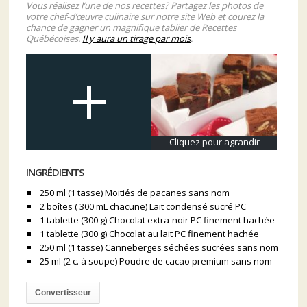
Vous réalisez l’une de nos recettes? Partagez les photos de
votre chef-d’œuvre culinaire sur notre site Web et courez la
chance de gagner un magnifique tablier de Recettes
Québécoises.
Il y aura un tirage par mois
.
Cliquez pour agrandir
INGRÉDIENTS
250 ml (1 tasse) Moitiés de pacanes sans nom
2 boîtes ( 300 mL chacune) Lait condensé sucré PC
1 tablette (300 g) Chocolat extra-noir PC finement hachée
1 tablette (300 g) Chocolat au lait PC finement hachée
250 ml (1 tasse) Canneberges séchées sucrées sans nom
25 ml (2 c. à soupe) Poudre de cacao premium sans nom
Convertisseur