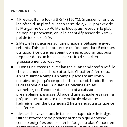
PRÉPARATION
1.Préchauffer le four à 375 °F (190 °C). Graisser le fond et
les côtés d'un plat à cuisson carré de 2,5 L (9 po) avec de
la Margarine Celeb PC Menu bleu, puis recouvrir le plat
de papier parchemin, en le laissant dépasser de 5 cm (2
po) de tous les côtés.
2.Mettre les pacanes sur une plaque à pâtisserie avec
rebords. Faire griller au centre du four pendant 5 minutes
ou jusqu'à ce qu'elles soient dorées et odorantes, puis
déposer dans un bol et laisser refroidir. Hacher
grossièrement et réserver.
3.Dans une casserole, mélanger le lait condensé sucré, le
chocolat noir et le chocolat au lait. Chauffer à feu doux,
en remuant de temps en temps, pendant environ 5
minutes, ou jusqu'à ce que le chocolat soit fondu. Retirer
la casserole du feu. Ajouter les pacanes et les
canneberges. Déposer dans le plat à cuisson
préalablement graissé. À l'aide d'une spatule, égaliser la
préparation. Recouvrir d'une pellicule plastique.
Réfrigérer pendant au moins 2 heures, jusqu'à ce que ce
soit ferme.
4.Mettre le cacao dans le tamis et saupoudrer le fudge.
Utiliser l'excédent de papier parchemin qui dépasse
comme poignées pour retirer le fudge du plat. Couper en