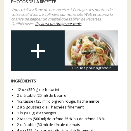
PHOTOS DE LA RECETTE
Vous réalisez l’une de nos recettes? Partagez les photos de
votre chef-d’œuvre culinaire sur notre site Web et courez la
chance de gagner un magnifique tablier de Recettes
Québécoises.
Il y aura un tirage par mois
.
Cliquez pour agrandir
INGRÉDIENTS
12 oz (350 g) de fettucini
2 c. à table (25 ml) de beurre
1/2 tasse (125 ml) d'oignon rouge, haché mince
2 à 5 gousses d'ail, hachées finement
1 lb (500 g) d'asperges
2 tasses (500 ml) de crème 35 % ou de crème 18 %
2 c. à table (30 ml) de fécule de maïs
4 oz (125 g) de prosciutto, tranché finement