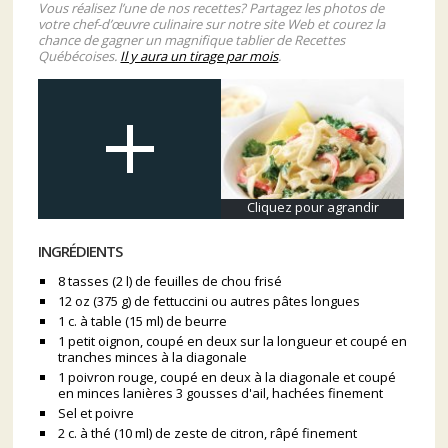
Vous réalisez l’une de nos recettes? Partagez les photos de
votre chef-d’œuvre culinaire sur notre site Web et courez la
chance de gagner un magnifique tablier de Recettes
Québécoises.
Il y aura un tirage par mois
.
Cliquez pour agrandir
INGRÉDIENTS
8 tasses (2 l) de feuilles de chou frisé
12 oz (375 g) de fettuccini ou autres pâtes longues
1 c. à table (15 ml) de beurre
1 petit oignon, coupé en deux sur la longueur et coupé en
tranches minces à la diagonale
1 poivron rouge, coupé en deux à la diagonale et coupé
en minces lanières 3 gousses d'ail, hachées finement
Sel et poivre
2 c. à thé (10 ml) de zeste de citron, râpé finement