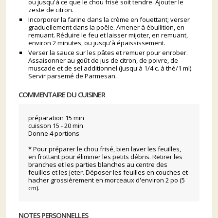
ou jusqu'à ce que le chou frisé soit tendre. Ajouter le
zeste de citron.
Incorporer la farine dans la crème en fouettant; verser
graduellement dans la poêle. Amener à ébullition, en
remuant. Réduire le feu et laisser mijoter, en remuant,
environ 2 minutes, ou jusqu'à épaississement.
Verser la sauce sur les pâtes et remuer pour enrober.
Assaisonner au goût de jus de citron, de poivre, de
muscade et de sel additionnel (jusqu'à 1/4 c. à thé/1 ml).
Servir parsemé de Parmesan.
COMMENTAIRE DU CUISINER
préparation 15 min
cuisson 15 - 20 min
Donne 4 portions
* Pour préparer le chou frisé, bien laver les feuilles,
en frottant pour éliminer les petits débris. Retirer les
branches et les parties blanches au centre des
feuilles et les jeter. Déposer les feuilles en couches et
hacher grossièrement en morceaux d'environ 2 po (5
cm).
NOTES PERSONNELLES