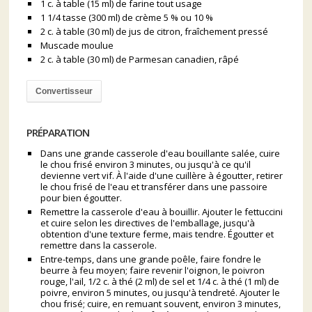
1 c. à table (15 ml) de farine tout usage
1 1/4 tasse (300 ml) de crème 5 % ou 10 %
2 c. à table (30 ml) de jus de citron, fraîchement pressé
Muscade moulue
2 c. à table (30 ml) de Parmesan canadien, râpé
Convertisseur
PRÉPARATION
Dans une grande casserole d'eau bouillante salée, cuire
le chou frisé environ 3 minutes, ou jusqu'à ce qu'il
devienne vert vif. À l'aide d'une cuillère à égoutter, retirer
le chou frisé de l'eau et transférer dans une passoire
pour bien égoutter.
Remettre la casserole d'eau à bouillir. Ajouter le fettuccini
et cuire selon les directives de l'emballage, jusqu'à
obtention d'une texture ferme, mais tendre. Égoutter et
remettre dans la casserole.
Entre-temps, dans une grande poêle, faire fondre le
beurre à feu moyen; faire revenir l'oignon, le poivron
rouge, l'ail, 1/2 c. à thé (2 ml) de sel et 1/4 c. à thé (1 ml) de
poivre, environ 5 minutes, ou jusqu'à tendreté. Ajouter le
chou frisé; cuire, en remuant souvent, environ 3 minutes,