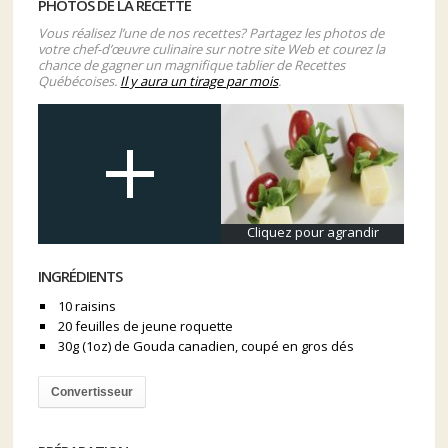
PHOTOS DE LA RECETTE
Vous réalisez l’une de nos recettes? Partagez les photos de
votre chef-d’œuvre culinaire sur notre site Web et courez la
chance de gagner un magnifique tablier de Recettes
Québécoises.
Il y aura un tirage par mois
.
Cliquez pour agrandir
INGRÉDIENTS
10 raisins
20 feuilles de jeune roquette
30g (1oz) de Gouda canadien, coupé en gros dés
Convertisseur