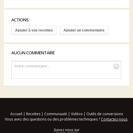
ACTIONS
Ajouter à vos recettes
Ajouter un commentaire
AUCUN COMMENTAIRE
Votre commentaire...
Accueil
|
Recettes
|
Communauté
|
Vidéos
|
Outils de conversions
Vous avez des questions ou des problèmes techniques ?
Contactez-nous
.
Suivez nous sur