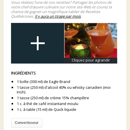
Vous réalisez l’une de nos recettes? Partagez les photos de
votre chef-d’œuvre culinaire sur notre site Web et courez la
chance de gagner un magnifique tablier de Recettes
Québécoises.
Il y aura un tirage par mois
.
Cliquez pour agrandir
INGRÉDIENTS
1 boîte (300 ml) de Eagle Brand
1 tasse (250 ml) d'alcool 40% ou whisky canadien (moi
Irish)
1 tasse (250 ml) de crème 15% champêtre
1 c. à thé de café instantané moulu
1 c. à table (15 ml) de Quick liquide
Convertisseur