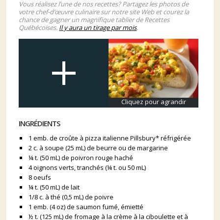
Vous réalisez l’une de nos recettes? Partagez les photos de
votre chef-d’œuvre culinaire sur notre site Web et courez la
chance de gagner un magnifique tablier de Recettes
Québécoises.
Il y aura un tirage par mois
.
Cliquez pour agrandir
INGRÉDIENTS
1 emb. de croûte à pizza italienne Pillsbury* réfrigérée
2 c. à soupe (25 mL) de beurre ou de margarine
¼ t. (50 mL) de poivron rouge haché
4 oignons verts, tranchés (¼ t. ou 50 mL)
8 oeufs
¼ t. (50 mL) de lait
1/8 c. à thé (0,5 mL) de poivre
1 emb. (4 oz) de saumon fumé, émietté
½ t. (125 mL) de fromage à la crème à la ciboulette et à