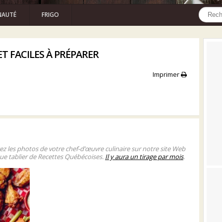
AUTÉ
FRIGO
ET FACILES À PRÉPARER
Imprimer
gez les photos de votre chef-d’œuvre culinaire sur notre site Web
ue tablier de Recettes Québécoises.
Il y aura un tirage par mois
.