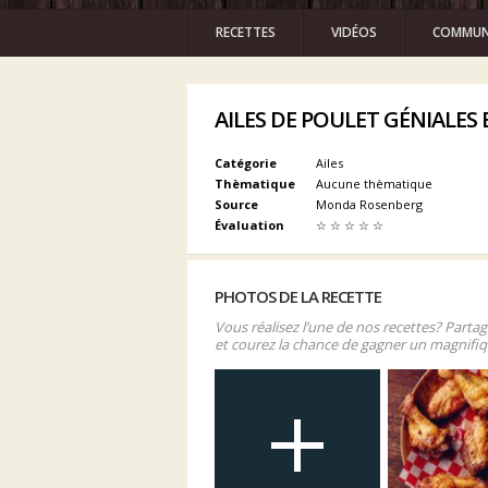
RECETTES
VIDÉOS
COMMUN
AILES DE POULET GÉNIALES 
Catégorie
Ailes
Thèmatique
Aucune thèmatique
Source
Monda Rosenberg
Évaluation
☆
☆
☆
☆
☆
PHOTOS DE LA RECETTE
Vous réalisez l’une de nos recettes? Parta
et courez la chance de gagner un magnifiq