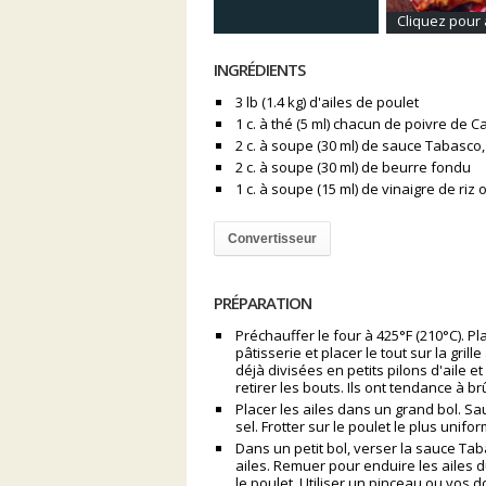
Cliquez pour 
INGRÉDIENTS
3 lb (1.4 kg) d'ailes de poulet
1 c. à thé (5 ml) chacun de poivre de
2 c. à soupe (30 ml) de sauce Tabasco
2 c. à soupe (30 ml) de beurre fondu
1 c. à soupe (15 ml) de vinaigre de riz 
Convertisseur
PRÉPARATION
Préchauffer le four à 425°F (210°C). 
pâtisserie et placer le tout sur la gril
déjà divisées en petits pilons d'aile et
retirer les bouts. Ils ont tendance à 
Placer les ailes dans un grand bol. S
sel. Frotter sur le poulet le plus unif
Dans un petit bol, verser la sauce Tab
ailes. Remuer pour enduire les ailes d
le poulet. Utiliser un pinceau ou vos 