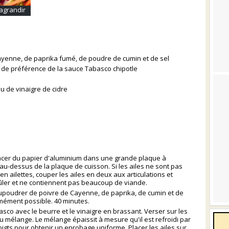
agrandir
 Cayenne, de paprika fumé, de poudre de cumin et de sel
, de préférence de la sauce Tabasco chipotle
ou de vinaigre de cidre
Placer du papier d'aluminium dans une grande plaque à
le au-dessus de la plaque de cuisson. Si les ailes ne sont pas
 en ailettes, couper les ailes en deux aux articulations et
brûler et ne contiennent pas beaucoup de viande.
aupoudrer de poivre de Cayenne, de paprika, de cumin et de
ormément possible. 40 minutes.
asco avec le beurre et le vinaigre en brassant. Verser sur les
u mélange. Le mélange épaissit à mesure qu'il est refroidi par
doigts pour obtenir un enrobage uniforme. Placer les ailes sur