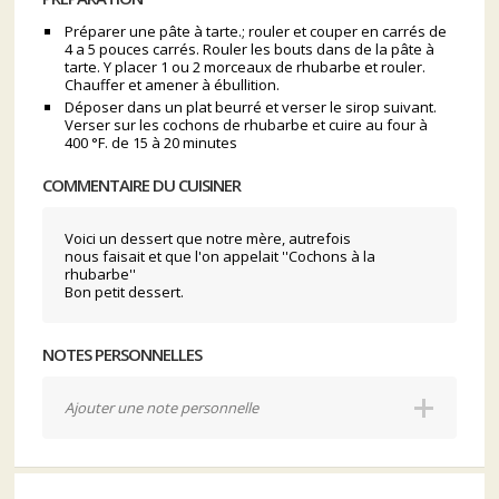
Préparer une pâte à tarte.; rouler et couper en carrés de
4 a 5 pouces carrés. Rouler les bouts dans de la pâte à
tarte. Y placer 1 ou 2 morceaux de rhubarbe et rouler.
Chauffer et amener à ébullition.
Déposer dans un plat beurré et verser le sirop suivant.
Verser sur les cochons de rhubarbe et cuire au four à
400 °F. de 15 à 20 minutes
COMMENTAIRE DU CUISINER
Voici un dessert que notre mère, autrefois
nous faisait et que l'on appelait ''Cochons à la
rhubarbe''
Bon petit dessert.
NOTES PERSONNELLES
Ajouter une note personnelle