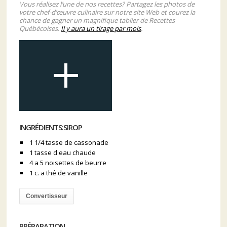
Vous réalisez l’une de nos recettes? Partagez les photos de
votre chef-d’œuvre culinaire sur notre site Web et courez la
chance de gagner un magnifique tablier de Recettes
Québécoises.
Il y aura un tirage par mois
.
INGRÉDIENTS:SIROP
1 1/4 tasse de cassonade
1 tasse d eau chaude
4 a 5 noisettes de beurre
1 c. a thé de vanille
Convertisseur
PRÉPARATION