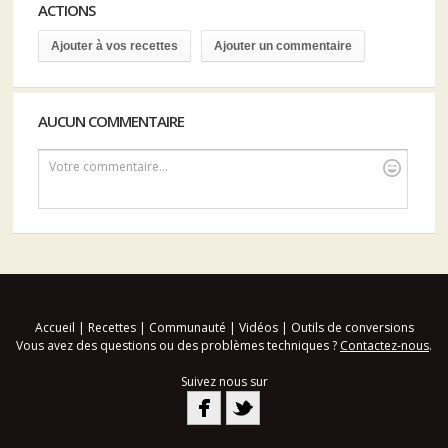
ACTIONS
Ajouter à vos recettes
Ajouter un commentaire
AUCUN COMMENTAIRE
Votre commentaire...
Accueil
|
Recettes
|
Communauté
|
Vidéos
|
Outils de conversions
Vous avez des questions ou des problèmes techniques ?
Contactez-nous
.
Suivez nous sur