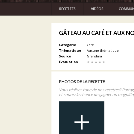
RECETTES
VIDÉOS
COMMUN
GÂTEAU AU CAFÉ ET AUX NO
Catégorie
Café
Thèmatique
Aucune thèmatique
Source
Grandma
Évaluation
☆
☆
☆
☆
☆
PHOTOS DE LA RECETTE
Vous réalisez l’une de nos recettes? Parta
et courez la chance de gagner un magnifiq