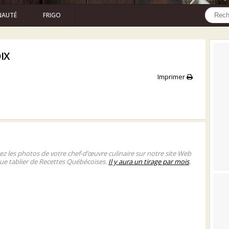
AUTÉ
FRIGO
IX
Imprimer
gez les photos de votre chef-d’œuvre culinaire sur notre site Web
ue tablier de Recettes Québécoises.
Il y aura un tirage par mois
.