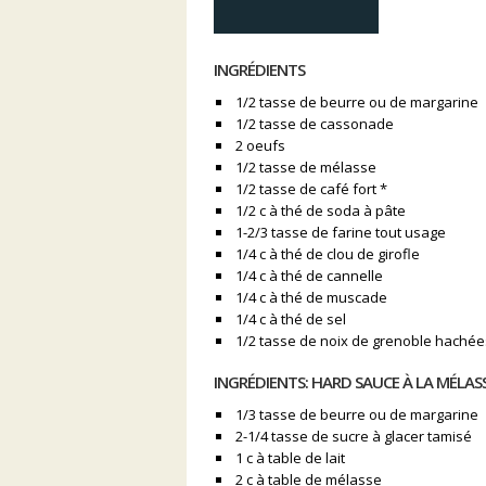
INGRÉDIENTS
1/2 tasse de beurre ou de margarine
1/2 tasse de cassonade
2 oeufs
1/2 tasse de mélasse
1/2 tasse de café fort *
1/2 c à thé de soda à pâte
1-2/3 tasse de farine tout usage
1/4 c à thé de clou de girofle
1/4 c à thé de cannelle
1/4 c à thé de muscade
1/4 c à thé de sel
1/2 tasse de noix de grenoble hachée
INGRÉDIENTS: HARD SAUCE À LA MÉLAS
1/3 tasse de beurre ou de margarine
2-1/4 tasse de sucre à glacer tamisé
1 c à table de lait
2 c à table de mélasse