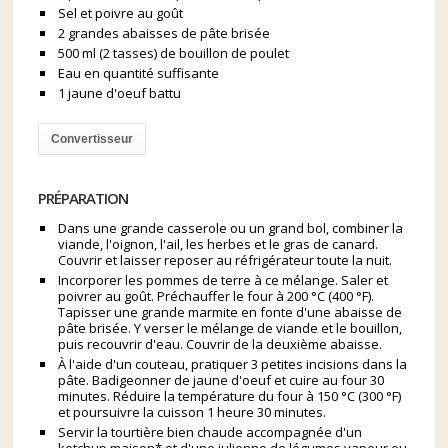
Sel et poivre au goût
2 grandes abaisses de pâte brisée
500 ml (2 tasses) de bouillon de poulet
Eau en quantité suffisante
1 jaune d'oeuf battu
Convertisseur
PRÉPARATION
Dans une grande casserole ou un grand bol, combiner la
viande, l'oignon, l'ail, les herbes et le gras de canard.
Couvrir et laisser reposer au réfrigérateur toute la nuit.
Incorporer les pommes de terre à ce mélange. Saler et
poivrer au goût. Préchauffer le four à 200 °C (400 °F).
Tapisser une grande marmite en fonte d'une abaisse de
pâte brisée. Y verser le mélange de viande et le bouillon,
puis recouvrir d'eau. Couvrir de la deuxième abaisse.
À l'aide d'un couteau, pratiquer 3 petites incisions dans la
pâte. Badigeonner de jaune d'oeuf et cuire au four 30
minutes. Réduire la température du four à 150 °C (300 °F)
et poursuivre la cuisson 1 heure 30 minutes.
Servir la tourtière bien chaude accompagnée d'un