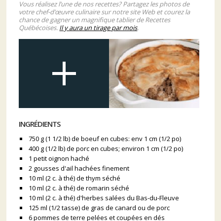
Vous réalisez l’une de nos recettes? Partagez les photos de
votre chef-d’œuvre culinaire sur notre site Web et courez la
chance de gagner un magnifique tablier de Recettes
Québécoises.
Il y aura un tirage par mois
.
INGRÉDIENTS
750 g (1 1/2 lb) de boeuf en cubes: env 1 cm (1/2 po)
400 g (1/2 lb) de porc en cubes; environ 1 cm (1/2 po)
1 petit oignon haché
2 gousses d'ail hachées finement
10 ml (2 c. à thé) de thym séché
10 ml (2 c. à thé) de romarin séché
10 ml (2 c. à thé) d'herbes salées du Bas-du-Fleuve
125 ml (1/2 tasse) de gras de canard ou de porc
6 pommes de terre pelées et coupées en dés