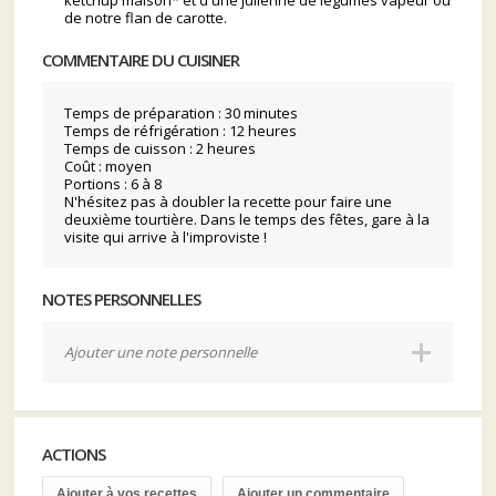
ketchup maison* et d'une julienne de légumes vapeur ou
de notre flan de carotte.
COMMENTAIRE DU CUISINER
Temps de préparation : 30 minutes
Temps de réfrigération : 12 heures
Temps de cuisson : 2 heures
Coût : moyen
Portions : 6 à 8
N'hésitez pas à doubler la recette pour faire une
deuxième tourtière. Dans le temps des fêtes, gare à la
visite qui arrive à l'improviste !
NOTES PERSONNELLES
Ajouter une note personnelle
ACTIONS
Ajouter à vos recettes
Ajouter un commentaire