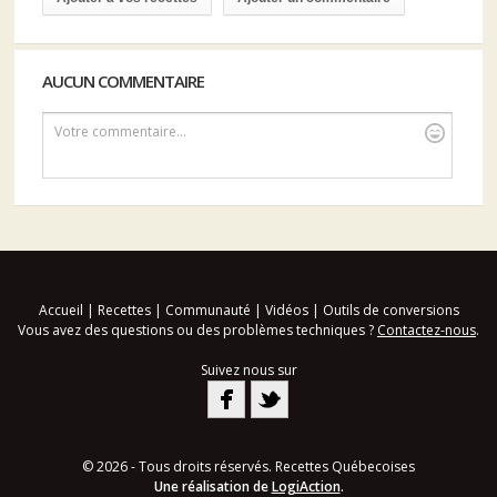
AUCUN COMMENTAIRE
Votre commentaire...
Accueil
|
Recettes
|
Communauté
|
Vidéos
|
Outils de conversions
Vous avez des questions ou des problèmes techniques ?
Contactez-nous
.
Suivez nous sur
© 2026 - Tous droits réservés. Recettes Québecoises
Une réalisation de
LogiAction
.