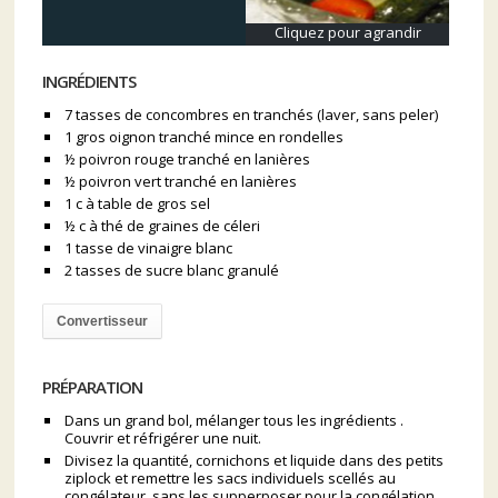
Cliquez pour agrandir
INGRÉDIENTS
7 tasses de concombres en tranchés (laver, sans peler)
1 gros oignon tranché mince en rondelles
½ poivron rouge tranché en lanières
½ poivron vert tranché en lanières
1 c à table de gros sel
½ c à thé de graines de céleri
1 tasse de vinaigre blanc
2 tasses de sucre blanc granulé
Convertisseur
PRÉPARATION
Dans un grand bol, mélanger tous les ingrédients .
Couvrir et réfrigérer une nuit.
Divisez la quantité, cornichons et liquide dans des petits
ziplock et remettre les sacs individuels scellés au
congélateur. sans les supperposer pour la congélation.