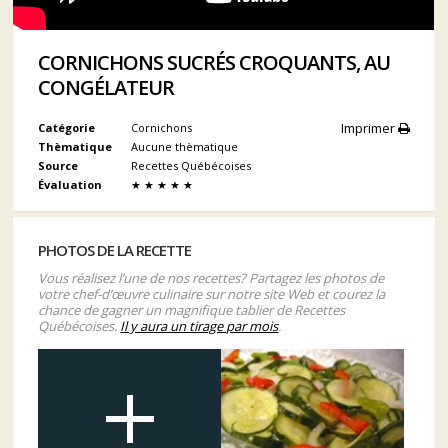
CORNICHONS SUCRÉS CROQUANTS, AU
CONGÉLATEUR
Imprimer
Catégorie
Cornichons
Thèmatique
Aucune thèmatique
Source
Recettes Québécoises
Évaluation
★
★
★
★
★
PHOTOS DE LA RECETTE
Vous réalisez l’une de nos recettes? Partagez les photos de
votre chef-d’œuvre culinaire sur notre site Web et courez la
chance de gagner un magnifique tablier de Recettes
Québécoises.
Il y aura un tirage par mois
.