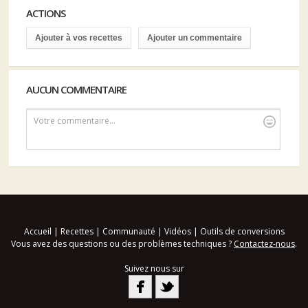
ACTIONS
Ajouter à vos recettes
Ajouter un commentaire
AUCUN COMMENTAIRE
Votre commentaire...
Accueil
|
Recettes
|
Communauté
|
Vidéos
|
Outils de conversions
Vous avez des questions ou des problèmes techniques ?
Contactez-nous
.
Suivez nous sur