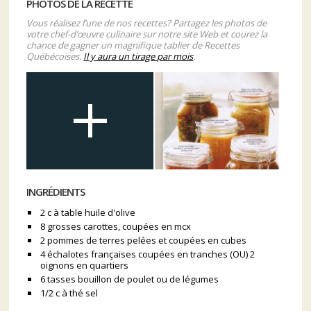
PHOTOS DE LA RECETTE
Vous réalisez l’une de nos recettes? Partagez les photos de
votre chef-d’œuvre culinaire sur notre site Web et courez la
chance de gagner un magnifique tablier de Recettes
Québécoises.
Il y aura un tirage par mois
.
INGRÉDIENTS
2 c à table huile d'olive
8 grosses carottes, coupées en mcx
2 pommes de terres pelées et coupées en cubes
4 échalotes françaises coupées en tranches (OU) 2
oignons en quartiers
6 tasses bouillon de poulet ou de légumes
1/2 c à thé sel