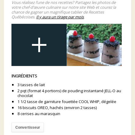
Vous réalisez l’une de nos recettes? Partagez les photos de
votre chef-d’œuvre culinaire sur notre site Web et courez la
chance de gagner un magnifique tablier de Recettes
Québécoises.
Il y aura un tirage par mois
.
INGRÉDIENTS
3 tasses de lait
2 pqt (format 4 portions) de pouding instantané JELL-O au
chocolat
1 1/2 tasse de garniture fouettée COOL WHIP, dégelée
16 biscuits OREO, hachés (environ 2 tasses)
8 cerises au marasquin
Convertisseur