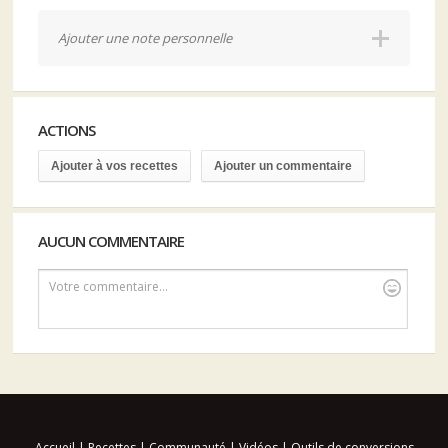
Ajouter une note personnelle
ACTIONS
Ajouter à vos recettes
Ajouter un commentaire
AUCUN COMMENTAIRE
Votre commentaire...
Accueil
|
Recettes
|
Communauté
|
Vidéos
|
Outils de conversions