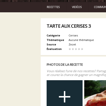
RECETTES
VIDÉOS
COMMUN
TARTE AUX CERISES 3
Catégorie
Cerises
Thèmatique
Aucune thèmatique
Source
Zezet
Évaluation
☆
☆
☆
☆
☆
PHOTOS DE LA RECETTE
Vous réalisez l’une de nos recettes? Parta
et courez la chance de gagner un magnifiq