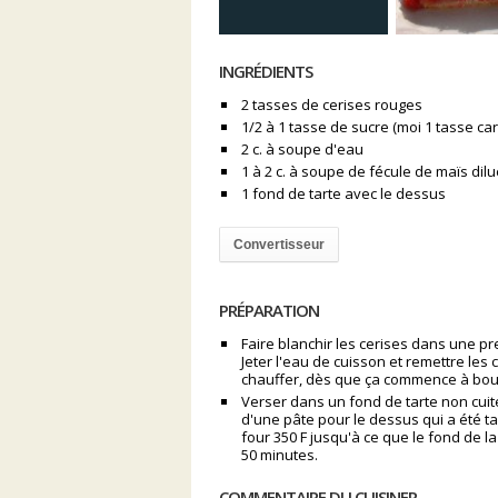
INGRÉDIENTS
2 tasses de cerises rouges
1/2 à 1 tasse de sucre (moi 1 tasse car 
2 c. à soupe d'eau
1 à 2 c. à soupe de fécule de maïs di
1 fond de tarte avec le dessus
Convertisseur
PRÉPARATION
Faire blanchir les cerises dans une pre
Jeter l'eau de cuisson et remettre les 
chauffer, dès que ça commence à bouilli
Verser dans un fond de tarte non cuite
d'une pâte pour le dessus qui a été ta
four 350 F jusqu'à ce que le fond de la
50 minutes.
COMMENTAIRE DU CUISINER