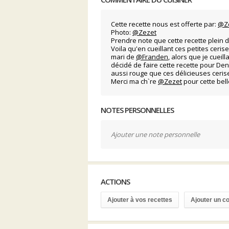
Cette recette nous est offerte par:
@Z
Photo:
@Zezet
Prendre note que cette recette plein d
Voila qu'en cueillant ces petites cerise
mari de
@Franden
, alors que je cueill
décidé de faire cette recette pour Den
aussi rouge que ces délicieuses ceris
Merci ma ch`re
@Zezet
pour cette bel
NOTES PERSONNELLES
Ajouter une note personnelle
ACTIONS
Ajouter à vos recettes
Ajouter un 