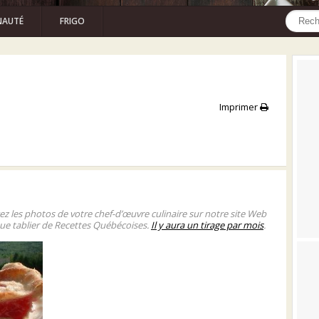
AUTÉ
FRIGO
Imprimer
gez les photos de votre chef-d’œuvre culinaire sur notre site Web
ue tablier de Recettes Québécoises.
Il y aura un tirage par mois
.