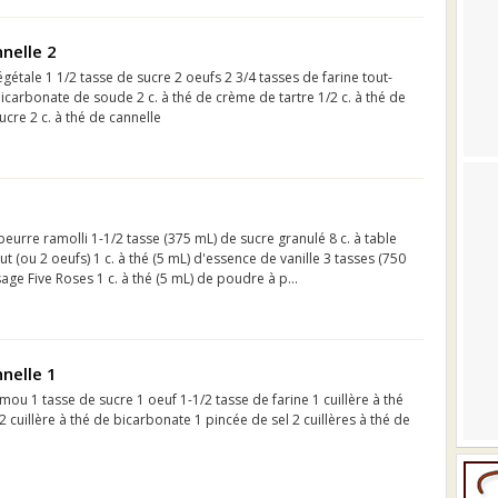
nnelle 2
égétale 1 1/2 tasse de sucre 2 oeufs 2 3/4 tasses de farine tout-
bicarbonate de soude 2 c. à thé de crème de tartre 1/2 c. à thé de
ucre 2 c. à thé de cannelle
beurre ramolli 1-1/2 tasse (375 mL) de sucre granulé 8 c. à table
t (ou 2 oeufs) 1 c. à thé (5 mL) d'essence de vanille 3 tasses (750
age Five Roses 1 c. à thé (5 mL) de poudre à p...
nnelle 1
mou 1 tasse de sucre 1 oeuf 1-1/2 tasse de farine 1 cuillère à thé
 cuillère à thé de bicarbonate 1 pincée de sel 2 cuillères à thé de