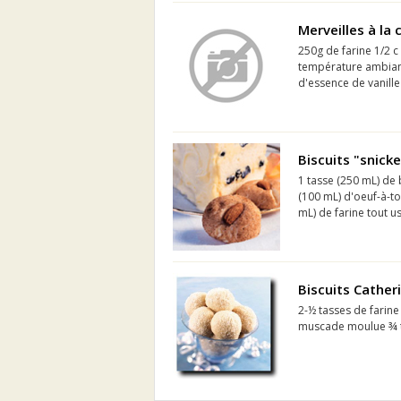
Merveilles à la 
250g de farine 1/2 c
température ambiant
d'essence de vanille
Biscuits "snick
1 tasse (250 mL) de 
(100 mL) d'oeuf-à-tou
mL) de farine tout us
Biscuits Cather
2-½ tasses de farine
muscade moulue ¾ ta