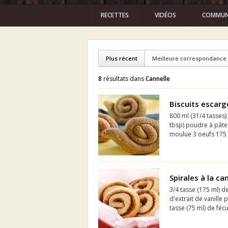
RECETTES
VIDÉOS
COMMUN
Plus récent
Meilleure correspondance
8
résultats dans
Cannelle
Biscuits escarg
800 ml (31/4 tasses)
tbsp) poudre à pâte
moulue 3 oeufs 175 m
Spirales à la ca
3/4 tasse (175 ml) de
d'extrait de vanille
tasse (75 ml) de fécu