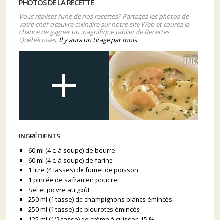
PHOTOS DE LA RECETTE
Vous réalisez l’une de nos recettes? Partagez les photos de
votre chef-d’œuvre culinaire sur notre site Web et courez la
chance de gagner un magnifique tablier de Recettes
Québécoises.
Il y aura un tirage par mois
.
INGRÉDIENTS
60 ml (4 c. à soupe) de beurre
60 ml (4 c. à soupe) de farine
1 litre (4 tasses) de fumet de poisson
1 pincée de safran en poudre
Sel et poivre au goût
250 ml (1 tasse) de champignons blancs émincés
250 ml (1 tasse) de pleurotes émincés
125 ml (1/2 tasse) de crème à cuisson 15 %