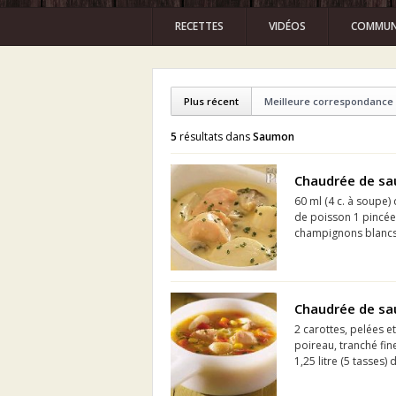
RECETTES
VIDÉOS
COMMUN
Plus récent
Meilleure correspondance
5
résultats dans
Saumon
Chaudrée de s
60 ml (4 c. à soupe) 
de poisson 1 pincée 
champignons blancs 
Chaudrée de s
2 carottes, pelées e
poireau, tranché fin
1,25 litre (5 tasses)