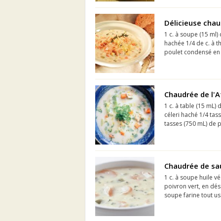
Délicieuse chau
1 c. à soupe (15 ml)
hachée 1/4 de c. à th
poulet condensé en 
Chaudrée de l'
1 c. à table (15 mL)
céleri haché 1/4 tas
tasses (750 mL) de 
Chaudrée de s
1 c. à soupe huile vé
poivron vert, en dés 
soupe farine tout us