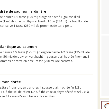
drée de saumon jardinière
 de beurre 1/2 tasse (125 ml) d'oignon haché 1 gousse d'ail
é (1 ml) de chacun : thym et basilic 10 oz (284 ml) de bouillon de
conserve 1 tasse (250 ml) de pommes de terre pel...
Atlantique au saumon
 de beurre 1/2 tasse (125 mL) d'oignon haché 1/2 tasse (125 mL) de
se (50 mL) de poivron vert haché 1 gousse d'ail hachée finement 3
pommes de terre en dés 1 tasse (250 mL) de carottes...
aumon dorée
gétale 1 oignon, en tranches 1 gousse d'ail, hachée fin 1/2 t.
1 c. à thé sel de céleri 1/2 c. à thé chacun, thym séché et sel 2 c. à
age 4 t.asses d'eau 3 tasses de carottes...