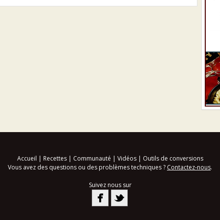
Accueil
|
Recettes
|
Communauté
|
Vidéos
|
Outils de conversions
Vous avez des questions ou des problèmes techniques ?
Contactez-nous
.
Suivez nous sur