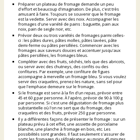
Préparer un plateau de fromage demande un peu
d'effort et beaucoup d'imagination. De plus, c'est très
amusant à faire. Toujours se souvenir que le fromage
est la vedette. Servir avec des noix. Accompagner les
fromages d'une variété de pains : baguette, pain aux
noix, pain de seigle noir, etc.
Prévoir deux ou trois variétés de fromages parmi celles-
ci : les pâtes dures, pâtes molles, pâtes lavées, pâte
demi-ferme ou pâtes persillées. Commencer avec les
fromages aux saveurs douces et accentuer jusqu'aux
pâtes persillées, les fromages bleus.
Compléter avec des fruits, séchés, tels que des abricots,
ou servir avec des chutneys, des confits ou des
confitures. Par exemple, une confiture de figues
accompagne à merveille un fromage bleu. Si vous voulez
servir des craquelins, prenez-les nature, sans sel pour
que l'emphase demeure sur le fromage.
Si le fromage est servi à la fin d'un repas, prévoir entre
45 et 60 g par personne. À l'apéro, prévoir de 90 à 100 g
par personne. Si c'est une dégustation de fromage plus
substantielle où l'on ne sert que du fromage, des
craquelins et des fruits, prévoir 250 g par personne.
Il y a différentes façons de présenter le fromage : sur un
plateau prévu à cet effet, une assiette de porcelaine
blanche, une planche à fromage en bois, etc. Les
possibilités sont grandes. Il faut seulement s'assurer de
sortir les fromages du réfrigérateur au moins 45 minutes