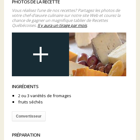
PHOTOS DE LA RECETTE
Vous réalisez l’une de nos recettes? Partagez les photos de
votre chef-d’œuvre culinaire sur notre site Web et courez la
chance de gagner un magnifique tablier de Recettes
Québécoises.
Il y aura un tirage par mois
.
INGRÉDIENTS
2 ou 3 variétés de fromages
fruits séchés
Convertisseur
PRÉPARATION