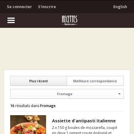
Se connecter
S'inscrire
English
Plus récent
Meilleure correspondance
Fromage
16
résultats dans
Fromage
Assiette d'antipasti Italienne
2 x 150 g boules de mozzarella, coupé
en deux 1 piment rouge épépiné et