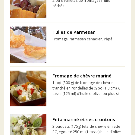
2 ou 3 variétés de fromages fruits
séchés
Tuiles de Parmesan
Fromage Parmesan canadien, râpé
Fromage de chèvre mariné
1 pqt (300 g) de fromage de chèvre,
tranché en rondelles de ½ po (1,3 cm) ½
tasse (125 ml) d'huile d'olive, ou plus si
désiré ¼ tasse (50 ml) de vinaigre
balsamique ¾ tasse (375 ml) Rondelles
de Piments Forts Bick's® 8 olives reines
Habitant®...
Feta mariné et ses croûtons
3 paquets (175g) feta de chèvre émietté
PC, égoutté 250 ml (1 tasse) huile d'olive