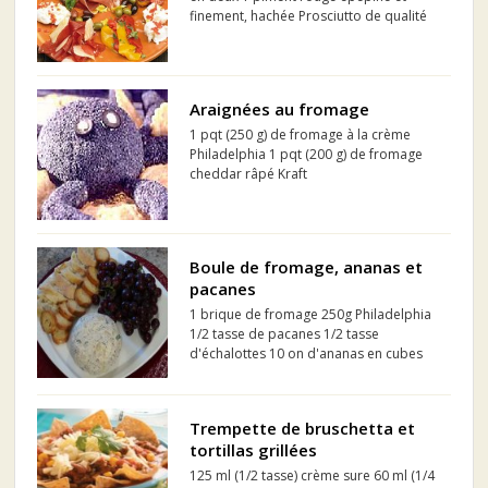
finement, hachée Prosciutto de qualité
20 tranches / bresaola / salami 280 g
artichauts à l'huile d'olive, égoutté,
l'huile réservée 290 g de tomates
séchées dans l'huile...
Araignées au fromage
1 pqt (250 g) de fromage à la crème
Philadelphia 1 pqt (200 g) de fromage
cheddar râpé Kraft
Boule de fromage, ananas et
pacanes
1 brique de fromage 250g Philadelphia
1/2 tasse de pacanes 1/2 tasse
d'échalottes 10 on d'ananas en cubes
1/4 c à thé de poivre de cayenne
Trempette de bruschetta et
tortillas grillées
125 ml (1/2 tasse) crème sure 60 ml (1/4