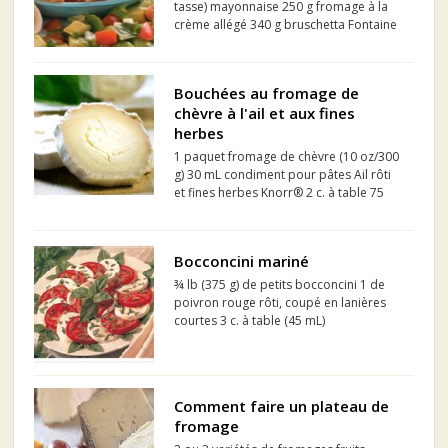
tasse) mayonnaise 250 g fromage à la
crème allégé 340 g bruschetta Fontaine
Santé 150 g fromage mozzarella
râpéQuantité suffisante tortillas
Bouchées au fromage de
chèvre à l'ail et aux fines
herbes
1 paquet fromage de chèvre (10 oz/300
g) 30 mL condiment pour pâtes Ail rôti
et fines herbes Knorr® 2 c. à table 75
mL noisettes, grillées et hachées
grossièrement 1/3 tasse 30 mL
ciboulette fraîche hachée (ou persil) 2 c.
Bocconcini mariné
à table 30 mL feuil...
¾ lb (375 g) de petits bocconcini 1 de
poivron rouge rôti, coupé en lanières
courtes 3 c. à table (45 mL)
d'assaisonnement en une étape Club
House, Fines herbes 3 c. à table (45 mL)
d'huile d'olive
Comment faire un plateau de
fromage