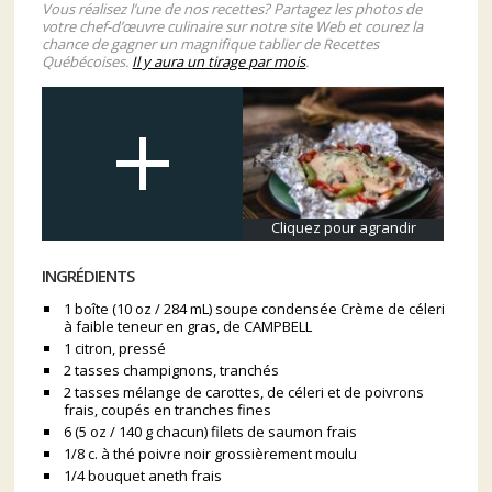
Vous réalisez l’une de nos recettes? Partagez les photos de
votre chef-d’œuvre culinaire sur notre site Web et courez la
chance de gagner un magnifique tablier de Recettes
Québécoises.
Il y aura un tirage par mois
.
Cliquez pour agrandir
INGRÉDIENTS
1 boîte (10 oz / 284 mL) soupe condensée Crème de céleri
à faible teneur en gras, de CAMPBELL
1 citron, pressé
2 tasses champignons, tranchés
2 tasses mélange de carottes, de céleri et de poivrons
frais, coupés en tranches fines
6 (5 oz / 140 g chacun) filets de saumon frais
1/8 c. à thé poivre noir grossièrement moulu
1/4 bouquet aneth frais