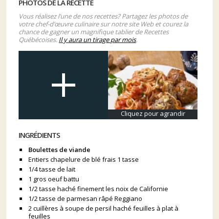
PHOTOS DE LA RECETTE
Vous réalisez l’une de nos recettes? Partagez les photos de
votre chef-d’œuvre culinaire sur notre site Web et courez la
chance de gagner un magnifique tablier de Recettes
Québécoises.
Il y aura un tirage par mois
.
Cliquez pour agrandir
INGRÉDIENTS
Boulettes de viande
Entiers chapelure de blé frais 1 tasse
1/4 tasse de lait
1 gros oeuf battu
1/2 tasse haché finement les noix de Californie
1/2 tasse de parmesan râpé Reggiano
2 cuillères à soupe de persil haché feuilles à plat à
feuilles