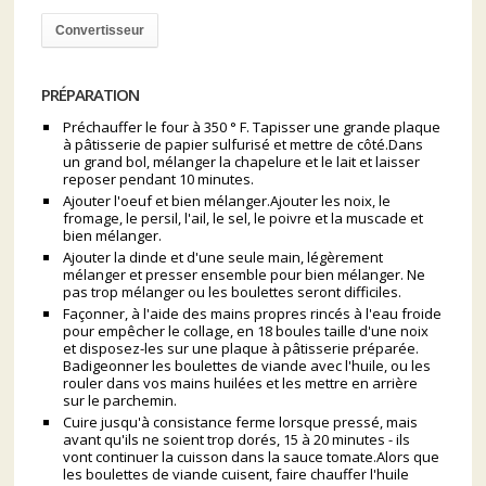
Convertisseur
PRÉPARATION
Préchauffer le four à 350 ° F. Tapisser une grande plaque
à pâtisserie de papier sulfurisé et mettre de côté.Dans
un grand bol, mélanger la chapelure et le lait et laisser
reposer pendant 10 minutes.
Ajouter l'oeuf et bien mélanger.Ajouter les noix, le
fromage, le persil, l'ail, le sel, le poivre et la muscade et
bien mélanger.
Ajouter la dinde et d'une seule main, légèrement
mélanger et presser ensemble pour bien mélanger. Ne
pas trop mélanger ou les boulettes seront difficiles.
Façonner, à l'aide des mains propres rincés à l'eau froide
pour empêcher le collage, en 18 boules taille d'une noix
et disposez-les sur une plaque à pâtisserie préparée.
Badigeonner les boulettes de viande avec l'huile, ou les
rouler dans vos mains huilées et les mettre en arrière
sur le parchemin.
Cuire jusqu'à consistance ferme lorsque pressé, mais
avant qu'ils ne soient trop dorés, 15 à 20 minutes - ils
vont continuer la cuisson dans la sauce tomate.Alors que
les boulettes de viande cuisent, faire chauffer l'huile