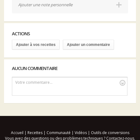
Ajouter une note personnelle
ACTIONS
Ajouter à vos recettes
Ajouter un commentaire
AUCUN COMMENTAIRE
Votre commentaire...
Accueil
|
Recettes
|
Communauté
|
Vidéos
|
Outils de conversions
Vous avez des questions ou des problèmes techniques ?
Contactez-nous
.