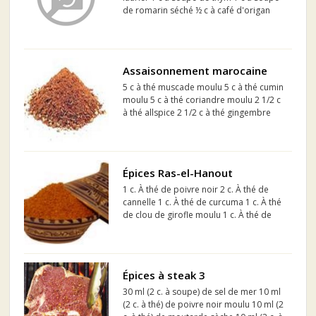
de romarin séché ½ c à café d'origan
séché
Assaisonnement marocaine
5 c à thé muscade moulu 5 c à thé cumin
moulu 5 c à thé coriandre moulu 2 1/2 c
à thé allspice 2 1/2 c à thé gingembre
moulu 1 1/4 c à thé poivre de cayenne 1
1/4 c à thé canelle
Épices Ras-el-Hanout
1 c. À thé de poivre noir 2 c. À thé de
cannelle 1 c. À thé de curcuma 1 c. À thé
de clou de girofle moulu 1 c. À thé de
muscade 5. c. À thé de paprika 1 c. À thé
de gingembre moulu 1 c. À thé de
fenugrec (ou de cari) 1 c. À thé de
poudre d'a...
Épices à steak 3
30 ml (2 c. à soupe) de sel de mer 10 ml
(2 c. à thé) de poivre noir moulu 10 ml (2