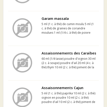
sel
Garam massala
5 ml (1 c. à thé) de cumin moulu 5 ml (1
c. à thé) de graines de coriandre
moulues 1 ml (1/4 c. à thé) de poivre
noir moulu 1 ml (1/4 c. à thé) de cannelle
moulue 1 ml (1/4 c. à thé) de clou de
girofle moulu 1 ml (1/4 c. à thé) de
muscade moulue
Assaisonnements des Caraïbes
60 ml (1/4 tasse) poudre d'oignon 30 ml
(2 c. à soupe) poudre d'ail 20 ml (4 c. à
thé) thym 10 ml (2 c. à thé) piment de la
Jamaïque 2,5 ml (1/2 c. à thé) muscade
2,5 ml (1/2 c. à thé) cannelle moulue 15
ml (1 c. à soupe) sucre 10 ml (2 c. à t...
Assaisonnements Cajun
5 ml (1 c. à thé) paprika 10 ml (2 c. à thé)
oignon en poudre 10 ml (2 c. à thé)
poudre d'ail 10 ml (2 c. à thé) piment de
Cayenne 7 ml (1 1/2 c. à thé) poivre