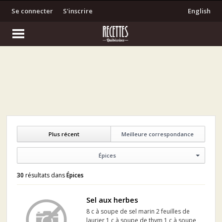
Se connecter
S'inscrire
English
Plus récent
Meilleure correspondance
Épices
30
résultats dans
Épices
Sel aux herbes
8 c à soupe de sel marin 2 feuilles de
laurier 1 c à soupe de thym 1 c à soupe