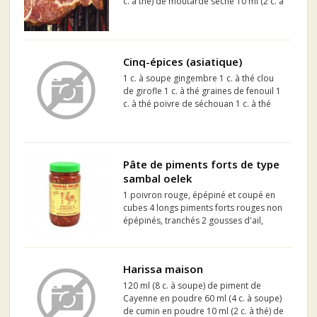
c. à thé) de moutarde sèche 10 ml (2 c. à
thé) de paprika 5 ml (1 c. à thé) de
poudre d'oignon 2,5 ml (½ c. à thé) de
poudre d'ail 2,5 ml (½ c. à thé) de cumin
...
Cinq-épices (asiatique)
1 c. à soupe gingembre 1 c. à thé clou
de girofle 1 c. à thé graines de fenouil 1
c. à thé poivre de séchouan 1 c. à thé
cannelle
Pâte de piments forts de type
sambal oelek
1 poivron rouge, épépiné et coupé en
cubes 4 longs piments forts rouges non
épépinés, tranchés 2 gousses d'ail,
pelées 125 ml (1/2 tasse) de vinaigre
blanc 15 ml (1 c. à soupe) de sucre Sel
Harissa maison
120 ml (8 c. à soupe) de piment de
Cayenne en poudre 60 ml (4 c. à soupe)
de cumin en poudre 10 ml (2 c. à thé) de