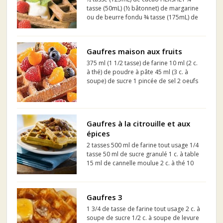
tasse (50mL) (½ bâtonnet) de margarine
ou de beurre fondu ¾ tasse (175mL) de
sucre 2 oeufs 2 c. à thé (10mL) d'extrait
de vanille 1 tasse (250mL) de farine tout
usage ½ c. à thé (2mL) de bicarbonate
Gaufres maison aux fruits
de s...
375 ml (1 1/2 tasse) de farine 10 ml (2 c.
à thé) de poudre à pâte 45 ml (3 c. à
soupe) de sucre 1 pincée de sel 2 oeufs
250 ml (1 tasse) de lait 60 ml (1/4 de
tasse) de beurre fondu
Gaufres à la citrouille et aux
épices
2 tasses 500 ml de farine tout usage 1/4
tasse 50 ml de sucre granulé 1 c. à table
15 ml de cannelle moulue 2 c. à thé 10
ml de poudre à pâte 1 c. à thé 5 ml de
gingembre moulu 1 c. à thé 5 ml de
muscade moulue 1/2 c. à thé 2 ml de
Gaufres 3
bicarb...
1 3/4 de tasse de farine tout usage 2 c. à
soupe de sucre 1/2 c. à soupe de levure