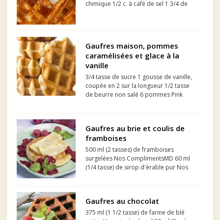
chimique 1/2 c. à café de sel 1 3/4 de
tasse de lait entier 2 gros oeufs, battus
1/3 de tasse de beurre non salé, fondu
1 c. à café d'extrait de vanille Huile ...
Gaufres maison, pommes
caramélisées et glace à la
vanille
3/4 tasse de sucre 1 gousse de vanille,
coupée en 2 sur la longueur 1/2 tasse
de beurre non salé 6 pommes Pink
Lady, les coeurs retirés 1/2 tasse de
raisins secs 1/4 tasse de crème à
fouetter
Gaufres au brie et coulis de
framboises
500 ml (2 tasses) de framboises
surgelées Nos ComplimentsMD 60 ml
(1/4 tasse) de sirop d'érable pur Nos
Compliments 4 gaufres régulières Choix
Extra 200 g (7 onces) de brie Nos
Compliments Feuilles de menthe
Gaufres au chocolat
fraîches (décoration)
375 ml (1 1/2 tasse) de farine de blé