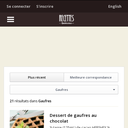
Se connecter
S'inscrire
English
Plus récent
Meilleure correspondance
Gaufres
21
résultats dans
Gaufres
Dessert de gaufres au
chocolat
½ tasse (125mL) de cacao HERSHEY ¼