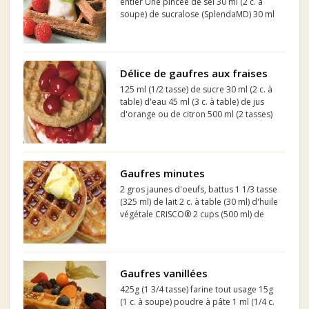
entier Une pincée de sel 30 ml (2 c. à
soupe) de sucralose (SplendaMD) 30 ml
(2 c. à soupe) de poudre à pâte 30 ml (2
c. à soupe) de cacao 250 ml (1 tasse) de
lait écrémé 1 oeuf 30 ml (2 c. à soupe)
d'huil...
Délice de gaufres aux fraises
125 ml (1/2 tasse) de sucre 30 ml (2 c. à
table) d'eau 45 ml (3 c. à table) de jus
d'orange ou de citron 500 ml (2 tasses)
de fraises champêtres Europe's Best®
(tranchées ou entières), décongelées
Gaufres minutes
2 gros jaunes d'oeufs, battus 1 1/3 tasse
(325 ml) de lait 2 c. à table (30 ml) d'huile
végétale CRISCO® 2 cups (500 ml) de
mélange rapide de pain maison
CRISCO®...
Gaufres vanillées
425g (1 3/4 tasse) farine tout usage 15g
(1 c. à soupe) poudre à pâte 1 ml (1/4 c.