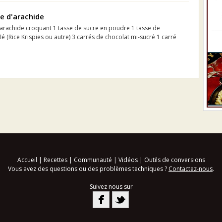
e d'arachide
'arachide croquant 1 tasse de sucre en poudre 1 tasse de
flé (Rice Krispies ou autre) 3 carrés de chocolat mi-sucré 1 carré
Accueil
|
Recettes
|
Communauté
|
Vidéos
|
Outils de conversions
Vous avez des questions ou des problèmes techniques ?
Contactez-nous
.
Suivez nous sur