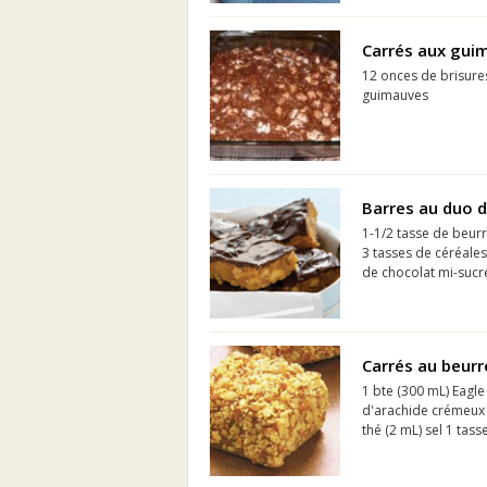
Carrés aux guim
12 onces de brisure
guimauves
Barres au duo d
1-1/2 tasse de beur
3 tasses de céréale
de chocolat mi-sucr
Carrés au beurr
1 bte (300 mL) Eagle
d'arachide crémeux 1/
thé (2 mL) sel 1 tass