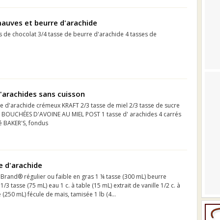
auves et beurre d'arachide
s de chocolat 3/4 tasse de beurre d'arachide 4 tasses de
'arachides sans cuisson
re d'arachide crémeux KRAFT 2/3 tasse de miel 2/3 tasse de sucre
s BOUCHÉES D'AVOINE AU MIEL POST 1 tasse d' arachides 4 carrés
é BAKER'S, fondus
e d'arachide
 Brand® régulier ou faible en gras 1 ¼ tasse (300 mL) beurre
3 tasse (75 mL) eau 1 c. à table (15 mL) extrait de vanille 1/2 c. à
e (250 mL) fécule de maïs, tamisée 1 lb (4...