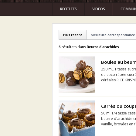
RECETTES
VIDÉOS
COMMUN
Plus récent
Meilleure correspondance
6
résultats dans
Beurre d'arachides
Boules au beurr
250 mL 1 tasse sucr
de coco râpée sucré
céréales RICE KRISPI
Carrés ou coupe
50 ml 1/4 tasse cass
beurre d'arachide c
vanille, broyées en f