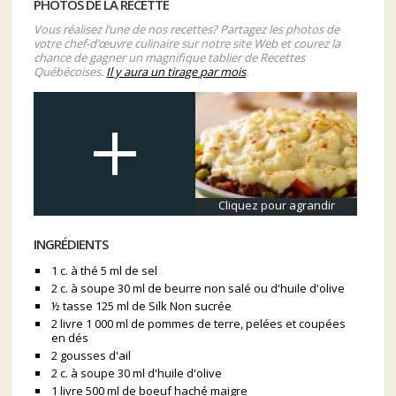
PHOTOS DE LA RECETTE
Vous réalisez l’une de nos recettes? Partagez les photos de
votre chef-d’œuvre culinaire sur notre site Web et courez la
chance de gagner un magnifique tablier de Recettes
Québécoises.
Il y aura un tirage par mois
.
Cliquez pour agrandir
INGRÉDIENTS
1 c. à thé 5 ml de sel
2 c. à soupe 30 ml de beurre non salé ou d'huile d'olive
½ tasse 125 ml de Silk Non sucrée
2 livre 1 000 ml de pommes de terre, pelées et coupées
en dés
2 gousses d'ail
2 c. à soupe 30 ml d'huile d'olive
1 livre 500 ml de boeuf haché maigre