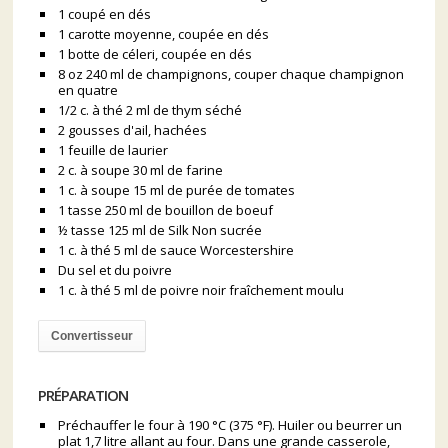
1 coupé en dés
1 carotte moyenne, coupée en dés
1 botte de céleri, coupée en dés
8 oz 240 ml de champignons, couper chaque champignon
en quatre
1/2 c. à thé 2 ml de thym séché
2 gousses d'ail, hachées
1 feuille de laurier
2 c. à soupe 30 ml de farine
1 c. à soupe 15 ml de purée de tomates
1 tasse 250 ml de bouillon de boeuf
½ tasse 125 ml de Silk Non sucrée
1 c. à thé 5 ml de sauce Worcestershire
Du sel et du poivre
1 c. à thé 5 ml de poivre noir fraîchement moulu
Convertisseur
PRÉPARATION
Préchauffer le four à 190 °C (375 °F). Huiler ou beurrer un
plat 1,7 litre allant au four. Dans une grande casserole,