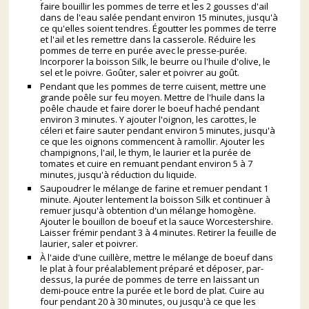
faire bouillir les pommes de terre et les 2 gousses d'ail
dans de l'eau salée pendant environ 15 minutes, jusqu'à
ce qu'elles soient tendres. Égoutter les pommes de terre
et l'ail et les remettre dans la casserole. Réduire les
pommes de terre en purée avec le presse-purée.
Incorporer la boisson Silk, le beurre ou l'huile d'olive, le
sel et le poivre. Goûter, saler et poivrer au goût.
Pendant que les pommes de terre cuisent, mettre une
grande poêle sur feu moyen. Mettre de l'huile dans la
poêle chaude et faire dorer le boeuf haché pendant
environ 3 minutes. Y ajouter l'oignon, les carottes, le
céleri et faire sauter pendant environ 5 minutes, jusqu'à
ce que les oignons commencent à ramollir. Ajouter les
champignons, l'ail, le thym, le laurier et la purée de
tomates et cuire en remuant pendant environ 5 à 7
minutes, jusqu'à réduction du liquide.
Saupoudrer le mélange de farine et remuer pendant 1
minute. Ajouter lentement la boisson Silk et continuer à
remuer jusqu'à obtention d'un mélange homogène.
Ajouter le bouillon de boeuf et la sauce Worcestershire.
Laisser frémir pendant 3 à 4 minutes. Retirer la feuille de
laurier, saler et poivrer.
À l'aide d'une cuillère, mettre le mélange de boeuf dans
le plat à four préalablement préparé et déposer, par-
dessus, la purée de pommes de terre en laissant un
demi-pouce entre la purée et le bord de plat. Cuire au
four pendant 20 à 30 minutes, ou jusqu'à ce que les