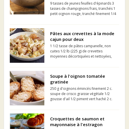
9 tasses de jeunes feuilles d'épinards 3
tasses de champignons frais, tranchés 1
petit oignon rouge, tranché finement 1/4
tasse de pignons grillés 1/2 tasse de
vinaigrette Framboise à l'huile d'olive
extra vierge KRAFT 3 c. à soupe de sirop
Pâtes aux crevettes à la mode
d'ér...
cajun pour deux
1 1/2 tasse de pâtes campanelle, non
cuites 1/2 lb (225 g) de crevettes
moyennes décortiquées et nettoyées,
non cuites 1/2 c. à thé d'
assaisonnement cajun, divisée 60 g
(environ 1/4 d'un paquet de 250 g) de
Soupe à l'oignon tomatée
fromage à la crème Philadelphia en
gratinée
briq...
250 g d'oignons émincés finement 2 c.
soupe de crisco graisse végétale 1/2
gousse d'ail 1/2 piment vert haché 2 c.
soupe de pâte de tomate 1/2 c. thé
d'origan sec 1/2 c. soupe de basilic frais
haché 75 ml de vin blanc sec 350 ml de
Croquettes de saumon et
bou...
mayonnaise à l'estragon