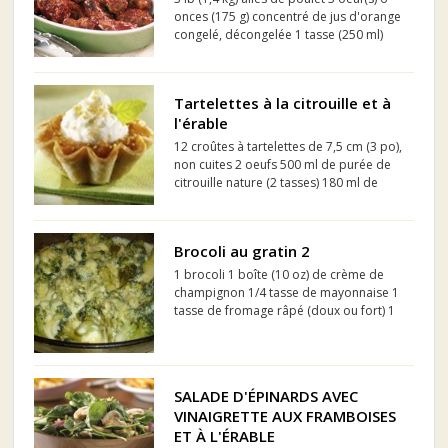
onces (175 g) concentré de jus d'orange
congelé, décongelée 1 tasse (250 ml)
farine tout-usage 1/2 tasse (125 ml)
pacanes, haché(e)(s) finement
Tartelettes à la citrouille et à
l'érable
12 croûtes à tartelettes de 7,5 cm (3 po),
non cuites 2 oeufs 500 ml de purée de
citrouille nature (2 tasses) 180 ml de
sirop d'érable (3/4 tasse) 1 ml de
gingembre moulu (1/4 c. à thé) 1 ml de
clou de girofle (1/4 c. à thé) 2 ml de
Brocoli au gratin 2
musca...
1 brocoli 1 boîte (10 oz) de crème de
champignon 1/4 tasse de mayonnaise 1
tasse de fromage râpé (doux ou fort) 1
1/2 c. à thé (7 ml) de jus de citron
Biscuits Ritz écrasés (ou autre) ou
biscuits au soda
SALADE D'ÉPINARDS AVEC
VINAIGRETTE AUX FRAMBOISES
ET À L'ÉRABLE