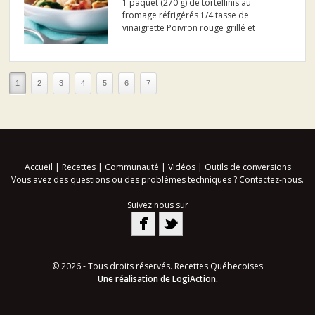
1 paquet (270 g) de tortellinis au
fromage réfrigérés 1/4 tasse de
vinaigrette Poivron rouge grillé et
Parmesan SIGNATURE KRAFT 2 gousses
d' ail, hachées 1 boîte (19 oz liq./540 ml)
de tomates en dés, avec leur jus 3/4 lb
(375 g) de crevettes moy...
1
2
3
4
5
6
7
Accueil
|
Recettes
|
Communauté
|
Vidéos
|
Outils de conversions
Vous avez des questions ou des problèmes techniques ?
Contactez-nous
.
Suivez nous sur
© 2026 - Tous droits réservés. Recettes Québecoises
Une réalisation de
LogiAction
.