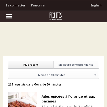
Se connecter
S'inscrire
English
Plus récent
Meilleure correspondance
Moins de 60 minutes
265
résultats dans
Moins de 60 minutes
Ailes épicées à l'orange et aux
pacanes
3 lb (1,4 kg) ailes de poulet 3 oeuf(s) 6