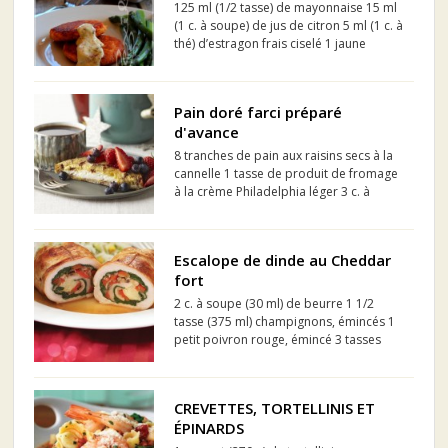
125 ml (1/2 tasse) de mayonnaise 15 ml
(1 c. à soupe) de jus de citron 5 ml (1 c. à
thé) d’estragon frais ciselé 1 jaune
d’oeuf
Pain doré farci préparé
d'avance
8 tranches de pain aux raisins secs à la
cannelle 1 tasse de produit de fromage
à la crème Philadelphia léger 3 c. à
soupe de sucre 4 œufs 1/2 tasse de lait
2 tasses de fraises tranchées 1 tasse de
bleuets
Escalope de dinde au Cheddar
fort
2 c. à soupe (30 ml) de beurre 1 1/2
tasse (375 ml) champignons, émincés 1
petit poivron rouge, émincé 3 tasses
(750 ml) bébés épinards 1 échalote
grise, hachée 1 gousse d’ail, hachée Sel
et poivre fraîchement moulu, au goût 4
CREVETTES, TORTELLINIS ET
grandes escalope...
ÉPINARDS